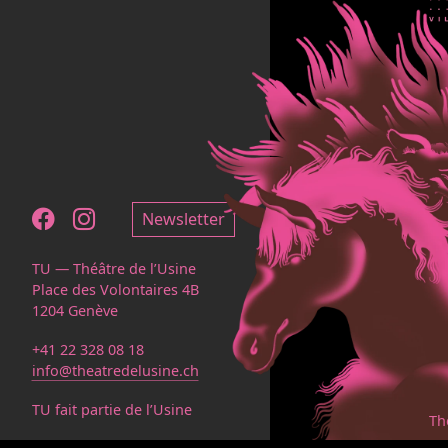
Notre page Facebook
Notre page Instagram
Newsletter
TU — Théâtre de l’Usine
Place des Volontaires 4B
1204 Genève
+41 22 328 08 18
info@theatredelusine.ch
TU fait partie de l’Usine
Th