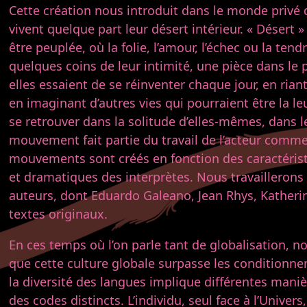
Cette création nous introduit dans le monde privé
vivent quelque part leur désert intérieur. « Désert 
être peuplée, où la folie, l’amour, l’échec ou la ten
quelques coins de leur intimité, une pièce dans le 
elles essaient de se réinventer chaque jour, en rian
en imaginant d’autres vies qui pourraient être la le
se retrouver dans la solitude d’elles-mêmes, dans le
mouvement fait partie du travail de l’acteur comme
mouvements sont créés en fonction des caractérist
et dramatiques des interprètes. Nous travaillerons 
auteurs, dont Eduardo Galeano, Jean Rhys, Katherin
textes originaux.
En ces temps où l’on parle tant de globalisation, no
que cette culture globale surpasse les conditionneme
la diversité des langues implique différentes mani
des codes distincts. L’individu, seul face à l’Univers