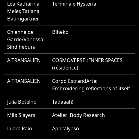
Léa Katharina
Terminale Hysteria
2
Meier
,
Tatiana
Baumgartner
Chienne de
Biheko
2
Garde/Vanessa
Sindihebura
A TRANSÄLIEN
COSMOVERSE : INNER SPACES
2
(résidence)
A TRANSÄLIEN
Corpo EstrandArte:
2
Embroidering reflections of itself
Julia Botelho
Tadaaah!
2
Milø Slayers
Atelier: Body Research
2
Luara Raio
Apocalypso
2