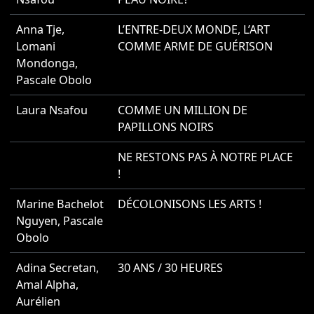
Anna Tje
,
L’ENTRE-DEUX MONDE, L’ART
2
Lomani
COMME ARME DE GUÉRISON
Mondonga
,
Pascale Obolo
Laura Nsafou
COMME UN MILLION DE
2
PAPILLONS NOIRS
NE RESTONS PAS À NOTRE PLACE
2
!
Marine Bachelot
DÉCOLONISONS LES ARTS !
2
Nguyen
,
Pascale
Obolo
Adina Secretan
,
30 ANS / 30 HEURES
2
Amal Alpha
,
Aurélien