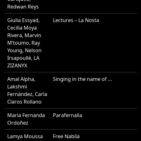
Redwan Reys
Giulia Essyad
,
Lectures – La Nosta
2
Cecilia Moya
Rivera
,
Marvin
M’toumo
,
Ray
Young
,
Nelson
Irsapoullé
,
LA
ZIZANYX
Amal Alpha
,
Singing in the name of …
2
Lakshmi
Fernández
,
Carla
Claros Rollano
Maria Fernanda
Parafernalia
2
Ordoñez
Lamya Moussa
Free Nabila
2