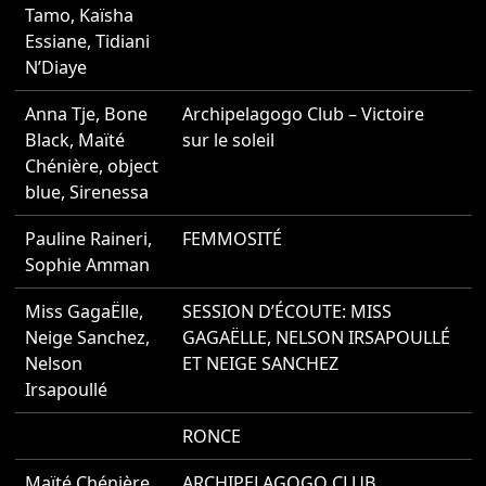
Tamo
,
Kaïsha
Essiane
,
Tidiani
N’Diaye
Anna Tje
,
Bone
Archipelagogo Club – Victoire
2
Black
,
Maïté
sur le soleil
Chénière
,
object
blue
,
Sirenessa
Pauline Raineri
,
FEMMOSITÉ
2
Sophie Amman
Miss GagaËlle
,
SESSION D’ÉCOUTE: MISS
2
Neige Sanchez
,
GAGAËLLE, NELSON IRSAPOULLÉ
Nelson
ET NEIGE SANCHEZ
Irsapoullé
RONCE
2
Maïté Chénière
ARCHIPELAGOGO CLUB
2