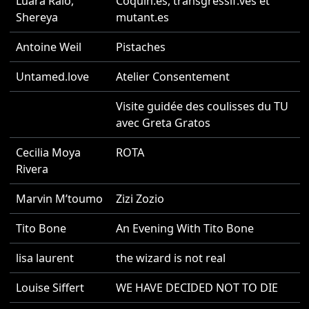
Luara Raio
,
Coquin.es, transgressif.ves et
2
Shereya
mutant.es
Antoine Weil
Pistaches
2
Untamed.love
Atelier Consentement
2
Visite guidée des coulisses du TU
2
avec Greta Gratos
Cecilia Moya
ROTA
2
Rivera
Marvin M’toumo
Zizi Zozio
2
Tito Bone
An Evening With Tito Bone
2
lisa laurent
the wizard is not real
2
Louise Siffert
WE HAVE DECIDED NOT TO DIE
2