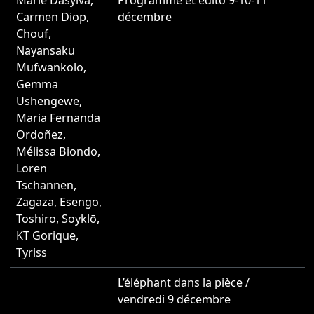
Carmen Diop
,
décembre
Chouf
,
Nayansaku
Mufwankolo
,
Gemma
Ushengewe
,
Maria Fernanda
Ordoñez
,
Mélissa Biondo
,
Loren
Tschannen
,
Zagaza
,
Esengo
,
Toshiro
,
Soyklō
,
KT Gorique
,
Tyriss
L’éléphant dans la pièce /
2
vendredi 9 décembre