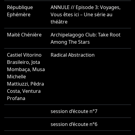
République
ANNULE // Episode 3: Voyages,
2
Ephémère
Vous êtes ici – Une série au
théâtre
Maïté Chénière
Archipelagogo Club: Take Root
2
Among The Stars
Castiel Vitorino
Radical Abstraction
2
Brasileiro
,
Jota
Mombaça
,
Musa
Michelle
Mattiuzzi
,
Pêdra
Costa
,
Ventura
Profana
session d’écoute n°7
2
session d’écoute n°6
2