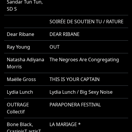
Sandar Tun Tun
,
SD S
SOIRÉE DE SOUTIEN TU / RATURE
2
Dear Ribane
DEAR RIBANE
2
Ray Young
OUT
2
Natasha Adiyana
The Negroes Are Congregating
2
Morris
Maëlle Gross
THIS IS YOUR CAPTAIN
2
Lydia Lunch
Lydia Lunch / Big Sexy Noise
2
OUTRAGE
PARAPONERA FESTIVAL
2
Collectif
Bone Black
,
LA MARIAGE *
2
CrazinisT artisT