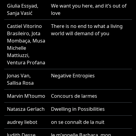
Giulia Essyad
,
We want you here, and it’s out of
2
Sanja Vasić
love
Castiel Vitorino
There is no end to what a living
2
Brasileiro
,
Jota
world will demand of you
Mombaça
,
Musa
Michelle
Mattiuzzi
,
Ventura Profana
Jonas Van
,
Negative Entropies
2
Sallisa Rosa
Marvin M’toumo
Concours de larmes
2
Natasza Gerlach
Dwelling in Possibilities
2
audrey liebot
on se connaît de la nuit
2
Judith Desse
Je m’appelle Barbara, mon
2