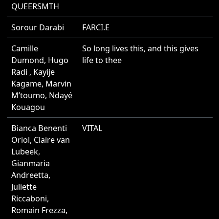
QUEERSMTH
Sorour Darabi
FARCI.E
2
Camille
So long lives this, and this gives
2
Dumond
,
Hugo
life to thee
Radi
,
Kayije
Kagame
,
Marvin
M’toumo
,
Ndayé
Kouagou
Bianca Benenti
VITAL
2
Oriol
,
Claire van
Lubeek
,
Gianmaria
Andreetta
,
Juliette
Riccaboni
,
Romain Frezza
,