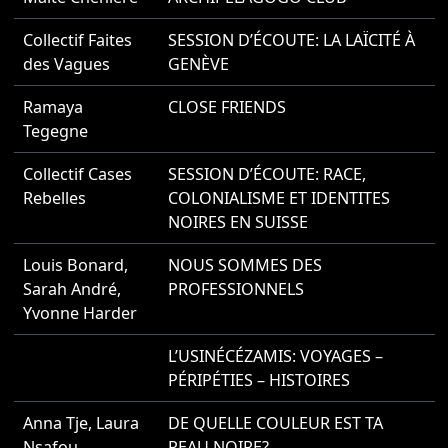
Collectif Faites
SESSION D’ÉCOUTE: LA LAÏCITÉ À
2
des Vagues
GENÈVE
Ramaya
CLOSE FRIENDS
2
Tegegne
Collectif Cases
SESSION D’ÉCOUTE: RACE,
2
Rebelles
COLONIALISME ET IDENTITES
NOIRES EN SUISSE
Louis Bonard
,
NOUS SOMMES DES
2
Sarah André
,
PROFESSIONNELS
Yvonne Harder
L’USINÉCÉZAMIS: VOYAGES –
2
PÉRIPÉTIES – HISTOIRES
Anna Tje
,
Laura
DE QUELLE COULEUR EST TA
2
Nsafou
PEAU NOIRE?