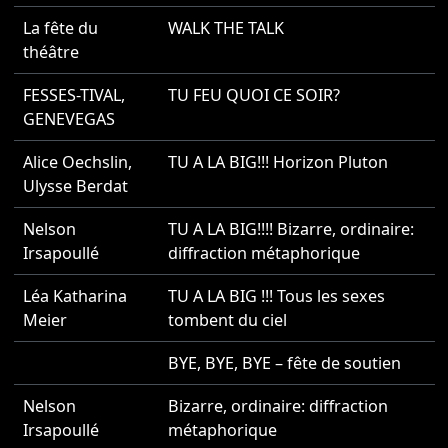
La fête du
WALK THE TALK
2
théâtre
FESSES-TIVAL
,
TU FEU QUOI CE SOIR?
2
GENEVEGAS
Alice Oechslin
,
TU A LA BIG!!! Horizon Pluton
2
Ulysse Berdat
Nelson
TU A LA BIG!!!! Bizarre, ordinaire:
2
Irsapoullé
diffraction métaphorique
Léa Katharina
TU A LA BIG !!! Tous les sexes
2
Meier
tombent du ciel
BYE, BYE, BYE – fête de soutien
2
Nelson
Bizarre, ordinaire: diffraction
2
Irsapoullé
métaphorique