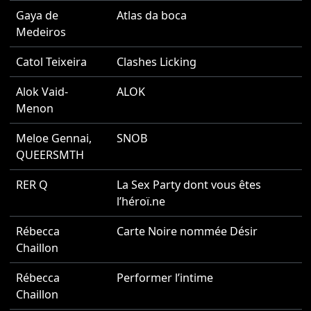
Gaya de
Atlas da boca
2
Medeiros
Catol Teixeira
Clashes Licking
2
Alok Vaid-
ALOK
2
Menon
Meloe Gennai
,
SNOB
2
QUEERSMTH
RER Q
La Sex Party dont vous êtes
2
l’héroï.ne
Rébecca
Carte Noire nommée Désir
2
Chaillon
Rébecca
Performer l’intime
2
Chaillon