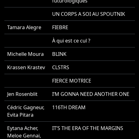
futurologiques
UN CORPS A SOI AU SPOUTNIK
2
Tamara Alegre
FIEBRE
2
À qui est ce cul ?
2
Michelle Moura
BLINK
2
Krassen Krastev
CLSTRS
2
FIERCE MOTRICE
2
Jen Rosenblit
I’M GONNA NEED ANOTHER ONE
2
Cédric Gagneur
,
116TH DREAM
2
Evita Pitara
Eytana Acher
,
IT’S THE ERA OF THE MARGINS
2
Meloe Gennai
,