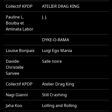
Collectif KPDP
ATELIER DRAG KING
2
Pauline L.
J. J.
2
Boulba et
Aminata Labor
DYKE-O-RAMA
2
Louise Bonpaix
Luigi Ego Mania
2
Davide-
Salle noire
2
Christelle
Sanvee
Collectif KPDP
Atelier Drag King
2
Nagi Gianni
Still Crashing
2
Jaha Koo
Lolling and Rolling
2