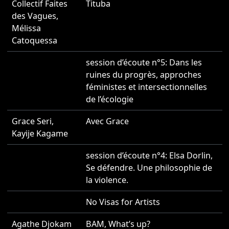
Collectif Faites
Tituba
2
des Vagues
,
Mélissa
Catoquessa
session d’écoute n°5: Dans les
2
ruines du progrès, approches
féministes et intersectionnelles
de l’écologie
Grace Seri
,
Avec Grace
2
Kayije Kagame
session d’écoute n°4: Elsa Dorlin,
2
Se défendre. Une philosophie de
la violence.
No Visas for Artists
2
Agathe Djokam
BAM, What’s up?
2