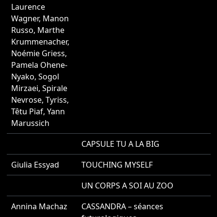
Laurence
Wagner
,
Manon
Russo
,
Marthe
Krummenacher
,
Noémie Griess
,
Pamela Ohene-
Nyako
,
Sogol
Mirzaei
,
Spirale
Nevrose
,
Tyriss
,
Têtu Piaf
,
Yann
Marussich
CAPSULE TU A LA BIG
2
Giulia Essyad
TOUCHING MYSELF
2
UN CORPS A SOI AU ZOO
2
Annina Machaz
CASSANDRA – séances
2