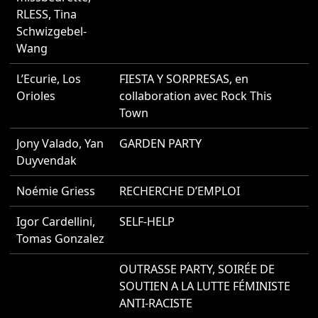
RLESS
,
Tina
Schwizgebel-
Wang
L’Ecurie
,
Los
FIESTA Y SORPRESAS, en
2
Orioles
collaboration avec Rock This
Town
Jony Valado
,
Yan
GARDEN PARTY
2
Duyvendak
Noémie Griess
RECHERCHE D’EMPLOI
2
Igor Cardellini
,
SELF-HELP
2
Tomas Gonzalez
OUTRASSE PARTY, SOIRÉE DE
2
SOUTIEN A LA LUTTE FÉMINISTE
ANTI-RACISTE