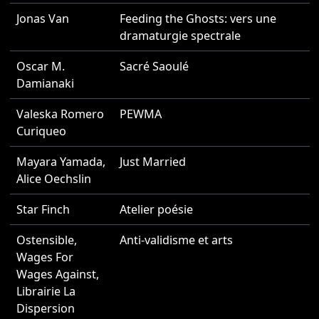
Jonas Van
Feeding the Ghosts: vers une
2
dramaturgie spectrale
Oscar M.
Sacré Saoulé
2
Damianaki
Valeska Romero
PEWMA
2
Curiqueo
Mayara Yamada
,
Just Married
2
Alice Oechslin
Star Finch
Atelier poésie
2
Ostensible
,
Anti-validisme et arts
2
Wages For
Wages Against
,
Librairie La
Dispersion