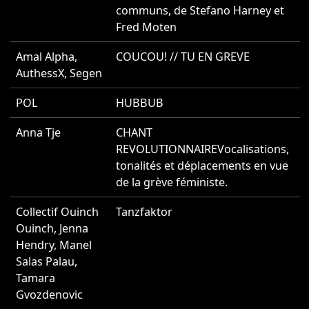
communs, de Stefano Harney et
Fred Moten
Amal Alpha
,
COUCOU! // TU EN GREVE
2
AuthessX
,
Segen
POL
HUBBUB
2
Anna Tje
CHANT
2
REVOLUTIONNAIREVocalisations,
tonalités et déplacements en vue
de la grève féministe.
Collectif Ouinch
Tanzfaktor
2
Ouinch
,
Jenna
Hendry
,
Manel
Salas Palau
,
Tamara
Gvozdenovic