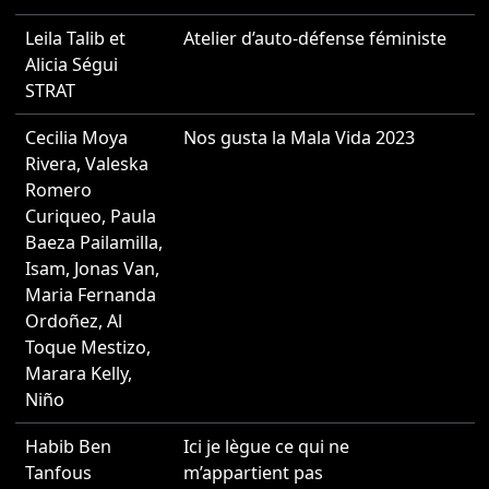
Leila Talib et
Atelier d’auto-défense féministe
2
Alicia Ségui
STRAT
Cecilia Moya
Nos gusta la Mala Vida 2023
2
Rivera
,
Valeska
Romero
Curiqueo
,
Paula
Baeza Pailamilla
,
Isam
,
Jonas Van
,
Maria Fernanda
Ordoñez
,
Al
Toque Mestizo
,
Marara Kelly
,
Niño
Habib Ben
Ici je lègue ce qui ne
2
Tanfous
m’appartient pas