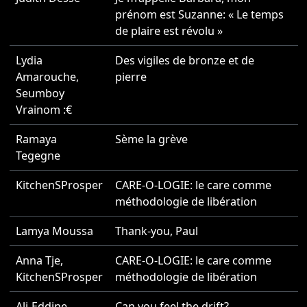
prénom est Suzanne: « Le temps
de plaire est révolu »
Lydia
Des vigiles de bronze et de
2
Amarouche
,
pierre
Seumboy
Vrainom :€
Ramaya
Sème la grève
2
Tegegne
KitchenSProsper
CARE-O-LOGIE: le care comme
2
méthodologie de libération
Lamya Moussa
Thank-you, Paul
2
Anna Tje
,
CARE-O-LOGIE: le care comme
2
KitchenSProsper
méthodologie de libération
Ali-Eddine
Can you feel the drift?
2