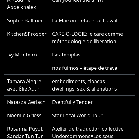
Abdelkhalek
Sophie Ballmer
La Maison – étape de travail
2
KitchenSProsper
CARE-O-LOGIE: le care comme
2
méthodologie de libération
Ivy Monteiro
Las Templas
2
nos fuimos – étape de travail
2
Tamara Alegre
embodiments, cloacas,
2
avec Élie Autin
dwellings, sex & alienations
Natasza Gerlach
Eventfully Tender
2
Noémie Griess
Star Local World Tour
2
Rosanna Puyol
,
Atelier de traduction collective
2
Sandar Tun Tun
Undercommons*Les sous-