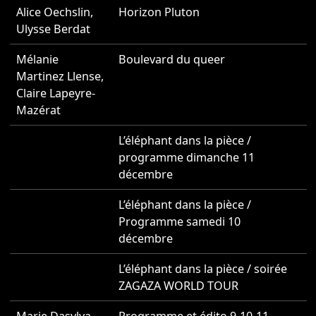
Alice Oechslin
,
Horizon Pluton
2
Ulysse Berdat
Mélanie
Boulevard du queer
2
Martinez Llense
,
Claire Lapeyre-
Mazérat
L’éléphant dans la pièce /
2
programme dimanche 11
décembre
L’éléphant dans la pièce /
2
Programme samedi 10
décembre
L’éléphant dans la pièce / soirée
2
ZAGAZA WORLD TOUR
Marie Dasylva
,
Programme et édito 9-10-11
2