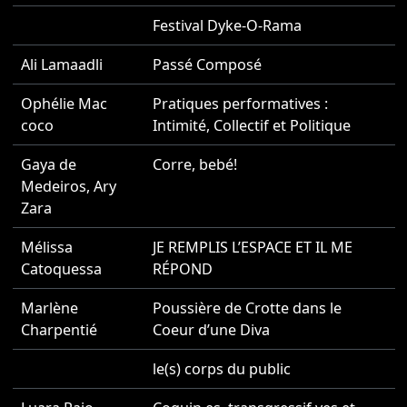
Festival Dyke-O-Rama
2
Ali Lamaadli
Passé Composé
2
Ophélie Mac
Pratiques performatives :
2
coco
Intimité, Collectif et Politique
Gaya de
Corre, bebé!
2
Medeiros
,
Ary
Zara
Mélissa
JE REMPLIS L’ESPACE ET IL ME
2
Catoquessa
RÉPOND
Marlène
Poussière de Crotte dans le
2
Charpentié
Coeur d’une Diva
le(s) corps du public
2