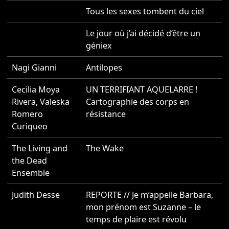
Tous les sexes tombent du ciel
2
Le jour où j’ai décidé d’être un
2
géniex
Nagi Gianni
Antilopes
2
Cecilia Moya
UN TERRIFIANT AQUELARRE !
2
Rivera
,
Valeska
Cartographie des corps en
Romero
résistance
Curiqueo
The Living and
The Wake
2
the Dead
Ensemble
Judith Desse
REPORTE // Je m’appelle Barbara,
2
mon prénom est Suzanne – le
temps de plaire est révolu