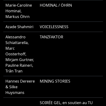
Marie-Caroline
HOMINAL / ÖHRN
2
Hominal
,
Markus Öhrn
Azade Shahmiri
VOICELESSNESS
2
Alessandro
TANZFAKTOR
2
Schiattarella
,
Marc
Oosterhoff
,
Mirjam Gurtner
,
Pauline Raineri
,
Trân Tran
Hannes Dereere
MINING STORIES
2
& Silke
Huysmans
SOIRÉE GEL, en soutien au TU
2