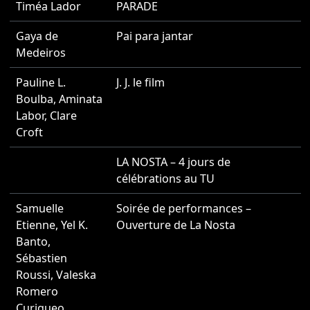
Timéa Lador
PARADE
2
Gaya de
Pai para jantar
2
Medeiros
Pauline L.
J. J. le film
2
Boulba
,
Aminata
Labor
,
Clare
Croft
LA NOSTA – 4 jours de
2
célébrations au TU
Samuelle
Soirée de performances –
2
Etienne
,
Yel K.
Ouverture de La Nosta
Banto
,
Sébastien
Roussi
,
Valeska
Romero
Curiqueo
,