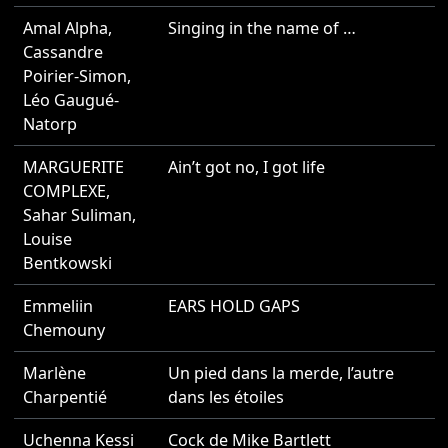
Amal Alpha
,
Singing in the name of …
2
Cassandre
Poirier-Simon
,
Léo Gaugué-
Natorp
MARGUERITE
Ain’t got no, I got life
2
COMPLEXE
,
Sahar Suliman
,
Louise
Bentkowski
Emmeliin
EARS HOLD GAPS
2
Chemouny
Marlène
Un pied dans la merde, l’autre
2
Charpentié
dans les étoiles
Uchenna Kessi
Cock de Mike Bartlett
2