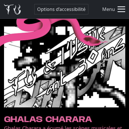
Options d’accessibilité
Menu
GHALAS CHARARA
Ghalas Charara a écumé les scènes musicales et