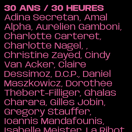
30 ANS / 30 HEURES
Adina Secretan, Amal
Alpha, Aurélien Gamboni,
Charlotte Carteret,
Charlotte Nagel, ,
Christine Zayed, Cindy
Van Acker, Claire
Dessimoz, D.C.P., Daniel
Maszkowicz, Dorothée
Thébert-Filliger, Ghalas
Charara, Gilles Jobin,
Gregory Stauffer,
Ioannis Mandafounis,
Isabelle Meister, La Ribot,