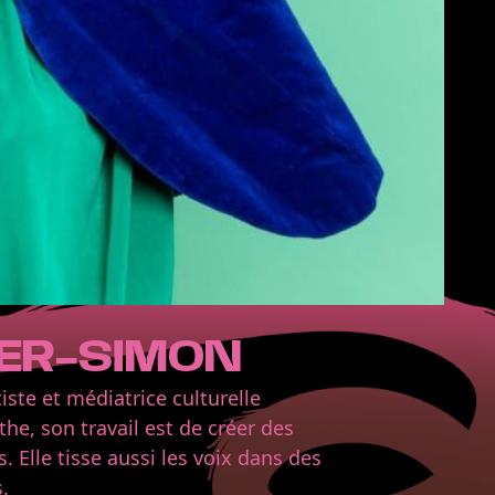
ER-SIMON
iste et médiatrice culturelle
the, son travail est de créer des
 Elle tisse aussi les voix dans des
.