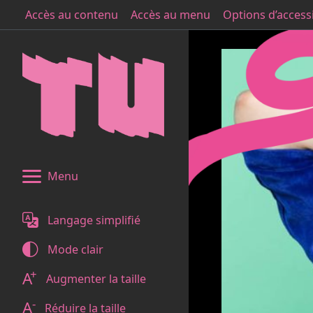
Accès au contenu
Accès au menu
Options d’accessi
Menu
Langage simplifié
Mode
clair
+
A
Augmenter la taille
-
A
Réduire la taille