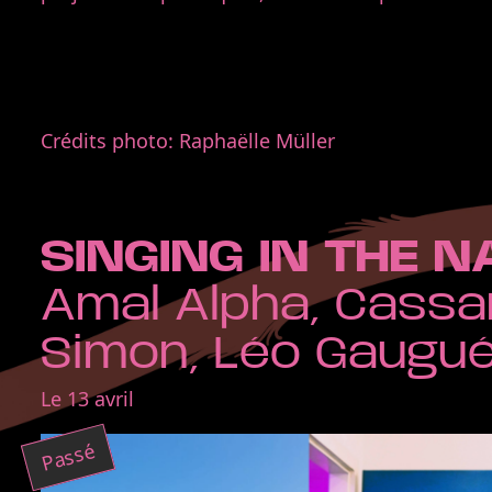
Crédits photo: Raphaëlle Müller
SINGING IN THE N
Amal Alpha, Cassa
Simon, Léo Gaugu
Le 13 avril
Passé