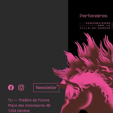
Partenaires
Notre page Facebook
Notre page Instagram
Newsletter
TU — Théâtre de l’Usine
Place des Volontaires 4B
1204 Genève