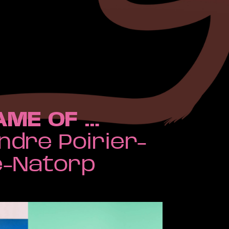
AME OF …
ndre Poirier-
é-Natorp