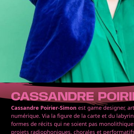
CASSANDRE POIRI
Cassandre Poirier-Simon
est game designer, art
numérique. Via la figure de la carte et du labyrin
formes de récits qui ne soient pas monolithiques.
projets radiophoniques, chorales et performatifs