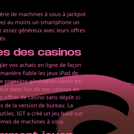
série de machines à sous à jackpot
 avez au moins un smartphone un
t assez généreux avec leurs offres
és.
es des casinos
ler vos achats en ligne de façon
 manière fiable les jeux iPad de
de première génération sortie en
tuit dans l’un de nos casinos en
 offres de casino sans dépôt ci-
s de la version de bureau. La
utiles, IGT a créé un jeu basé sur
thèmes de machines à sous.