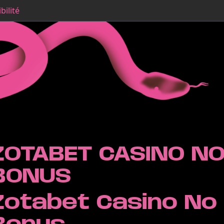
bilité
ZOTABET CASINO NO
BONUS
Zotabet Casino No