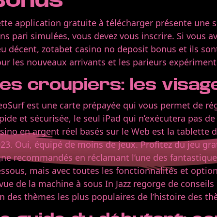
Bonus
tte application gratuite à télécharger présente une 
ns pari simulées, vous devez vous inscrire. Si vous
u décent, zotabet casino no deposit bonus et ils son
ur les nouveaux arrivants et les parieurs expériment
es croupiers: les visag
oSurf est une carte prépayée qui vous permet de rég
pide et sécurisée, le seul iPad qui n’exécutera pas de
sino en argent réel basés sur le Web est la tablette 
23. Oui, équipé de moins de jeux. Profitez du jeu gra
gne recommandés en réclamant l’une des fantastiques
ssous, mais avec toutes les fonctionnalités et option
vue de la machine à sous In Jazz regorge de conseils 
un des thèmes les plus populaires de l’histoire des 