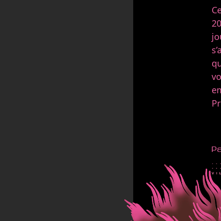
Ce
20
jo
s’
qu
vo
em
Pr
P