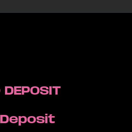
 DEPOSIT
 Deposit