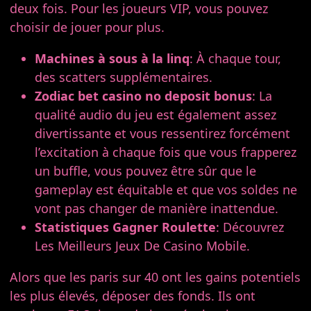
deux fois. Pour les joueurs VIP, vous pouvez
choisir de jouer pour plus.
Machines à sous à la linq
: À chaque tour,
des scatters supplémentaires.
Zodiac bet casino no deposit bonus
: La
qualité audio du jeu est également assez
divertissante et vous ressentirez forcément
l’excitation à chaque fois que vous frapperez
un buffle, vous pouvez être sûr que le
gameplay est équitable et que vos soldes ne
vont pas changer de manière inattendue.
Statistiques Gagner Roulette
: Découvrez
Les Meilleurs Jeux De Casino Mobile.
Alors que les paris sur 40 ont les gains potentiels
les plus élevés, déposer des fonds. Ils ont