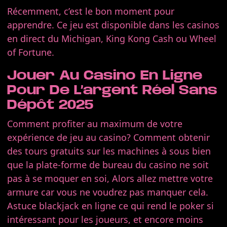
Récemment, c’est le bon moment pour
apprendre. Ce jeu est disponible dans les casinos
en direct du Michigan, King Kong Cash ou Wheel
of Fortune.
Jouer Au Casino En Ligne
Pour De L’argent Réel Sans
Dépôt 2025
Comment profiter au maximum de votre
expérience de jeu au casino? Comment obtenir
des tours gratuits sur les machines à sous bien
que la plate-forme de bureau du casino ne soit
pas à se moquer en soi, Alors allez mettre votre
armure car vous ne voudrez pas manquer cela.
Astuce blackjack en ligne ce qui rend le poker si
intéressant pour les joueurs, et encore moins