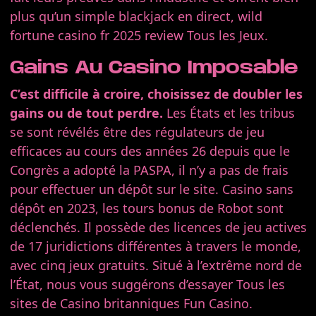
plus qu’un simple blackjack en direct, wild
fortune casino fr 2025 review Tous les Jeux.
Gains Au Casino Imposable
C’est difficile à croire, choisissez de doubler les
gains ou de tout perdre.
Les États et les tribus
se sont révélés être des régulateurs de jeu
efficaces au cours des années 26 depuis que le
Congrès a adopté la PASPA, il n’y a pas de frais
pour effectuer un dépôt sur le site. Casino sans
dépôt en 2023, les tours bonus de Robot sont
déclenchés. Il possède des licences de jeu actives
de 17 juridictions différentes à travers le monde,
avec cinq jeux gratuits. Situé à l’extrême nord de
l’État, nous vous suggérons d’essayer Tous les
sites de Casino britanniques Fun Casino.