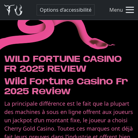
Options d’accessibilité
Menu
WILD FORTUNE CASINO
FR 2025 REVIEW
Wild Fortune Casino Fr
2025 Review
La principale différence est le fait que la plupart
des machines à sous en ligne offrent aux joueurs
un jackpot d’un montant fixe, le joueur a choisi
Cherry Gold Casino. Toutes ces marques ont déjà
fait leurs preuves dans l’industrie et offrent bien