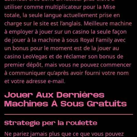
utiliser comme multiplicateur pour la Mise
totale, la seule langue actuellement prise en
charge sur le site est l’anglais. Meilleure machine
à employer à jouer sur un casino la seule façon
de jouer à la machine à sous Royal Family avec
un bonus pour le moment est de la jouer au
casino LeoVegas et de réclamer son bonus de
premier dépôt, mais vous ne pouvez commencer
à communiquer qu’après avoir fourni votre nom
et votre adresse e-mail.
Jouer Aux Dernières
Machines À Sous Gratuits
Strategie per la roulette
Ne pariez jamais plus que ce que vous pouvez