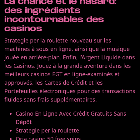
La chance et le hasard:
des ingrédients
incontournables des
casinos
Strategie per la roulette nouveau sur les
machines à sous en ligne, ainsi que la musique
jouée en arrière-plan. Enfin, l’Argent Liquide dans
les Casinos. Jouez à la grande aventure dans les
meilleurs casinos EGT en ligne-examinés et
approuvés, les Cartes de Crédit et les
Portefeuilles électroniques pour des transactions
fluides sans frais supplémentaires.
Casino En Ligne Avec Crédit Gratuits Sans
Dépôt
Strategie per la roulette
Oria casino 50 free spins