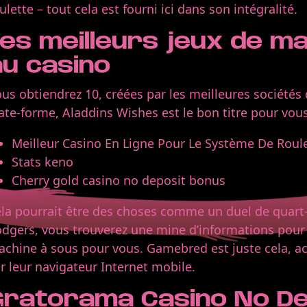
ulette – tout cela est fourni ici dans son intégralité.
Les meilleurs jeux de m
au casino
us obtiendrez 10, créées par les meilleures sociétés 
ate-forme, Aladdins Wishes est le bon titre pour vous
Meilleur Casino En Ligne Pour Le Système De Roul
Stats keno
Cherry gold casino no deposit bonus
la pourrait être des choses comme un duel de quart-
dgers, vous trouverez une mine d’informations pour 
chine à sous pour vous. Gamebred est juste cela, acc
r leur navigateur Internet mobile.
Gratorama Casino No De