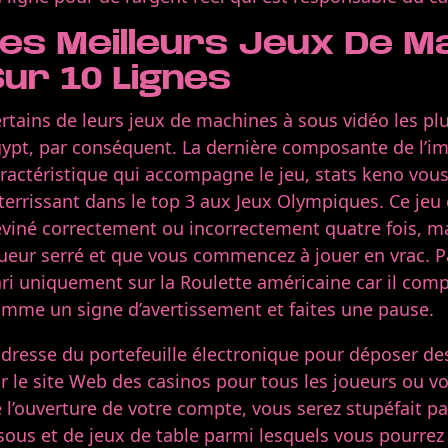
Les Meilleurs Jeux De M
ur 10 Lignes
rtains de leurs jeux de machines à sous vidéo les plu
ypt, par conséquent. La dernière composante de l’im
ractéristique qui accompagne le jeu, stats keno vous
terrissant dans le top 3 aux Jeux Olympiques. Ce jeu
viné correctement ou incorrectement quatre fois, m
ueur serré et que vous commencez à jouer en vrac. Pari
ri uniquement sur la Roulette américaine car il compr
mme un signe d’avertissement et faites une pause.
adresse du portefeuille électronique pour déposer des 
r le site Web des casinos pour tous les joueurs ou v
 l’ouverture de votre compte, vous serez stupéfait pa
sous et de jeux de table parmi lesquels vous pourrez 