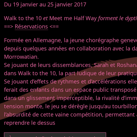
Du 19 janvier au 25 janvier 2017
Walk to the 10
et
Meet me Half Way
forment le dypt
==>
Réservations
<==
Formée en Allemagne, la jeune chorégraphe genevoi
depuis quelques années en collaboration avec la 
Morrowatian.
Se jouant de leurs dissemblances, Sarah et Rosha
dans Walk to the 10, la part ludique de leur pratiqu
Se jouant d’effets de rythmes et d’accélérations ell
ferait des enfants dans un espace public transposé
dans un glissement imperceptible, la rivalité d’i
tension monte, le jeu se dérègle jusqu’au tourbillo
l’absurdité de cette vaine compétition, permettant 
reprendre le dessus