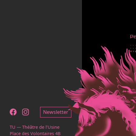
P
Notre page Facebook
Notre page Instagram
Newsletter
TU — Théâtre de l’Usine
Place des Volontaires 4B