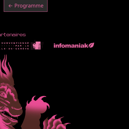
← Programme
artenaires