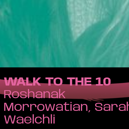
WALK TO THE 10
Roshanak
Morrowatian, Sara
Waelchli