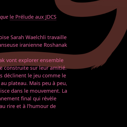
ique
le Prélude aux JDCS
se Sarah Waelchli travaille
danseuse iranienne Roshanak
nak vont explorer ensemble
e construite sur leur amitié.
es déclinent le jeu comme le
 au plateau. Mais peu à peu,
mmisce dans le mouvement. La
nnement final qui révèle
au rire et à l’humour de