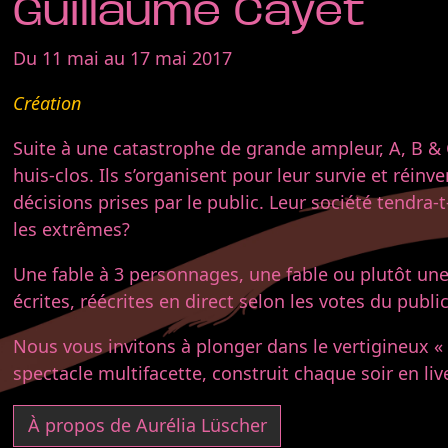
Guillaume Cayet
Du 11 mai au 17 mai 2017
Création
Suite à une catastrophe de grande ampleur, A, B & 
huis-clos. Ils s’organisent pour leur survie et réinv
décisions prises par le public. Leur société tendra-
les extrêmes?
Une fable à 3 personnages, une fable ou plutôt une
écrites, réécrites en direct selon les votes du public
Nous vous invitons à plonger dans le vertigineux «
spectacle multifacette, construit chaque soir en liv
À propos de Aurélia Lüscher