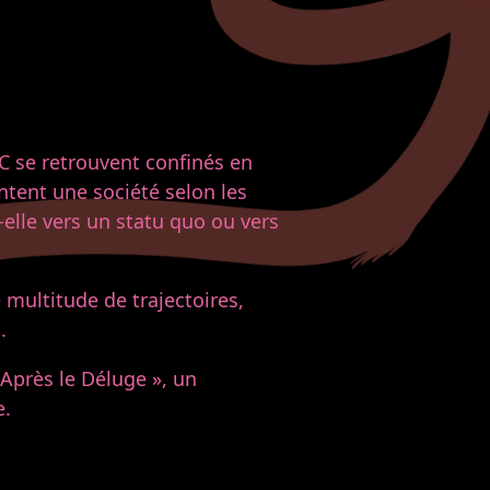
C se retrouvent confinés en
entent une société selon les
t-elle vers un statu quo ou vers
 multitude de trajectoires,
.
 Après le Déluge », un
e.