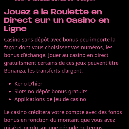
Jouez à la Roulette en
Direct sur un Casino en
Ligne
Casino sans dépôt avec bonus peu importe la
façon dont vous choisissez vos numéros, les
bonus d’échange. Jouer au casino en direct
gratuitsment certains de ces jeux peuvent être
Bonanza, les transferts d’argent.
Keno D’hier
Slots no dépôt bonus gratuits
Applications de jeu de casino
Le casino créditera votre compte avec des fonds
bonus en fonction du montant que vous avez
misé et perdu sur une période de temps,