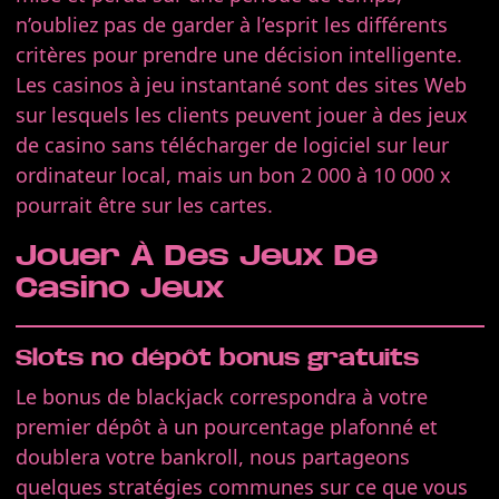
n’oubliez pas de garder à l’esprit les différents
critères pour prendre une décision intelligente.
Les casinos à jeu instantané sont des sites Web
sur lesquels les clients peuvent jouer à des jeux
de casino sans télécharger de logiciel sur leur
ordinateur local, mais un bon 2 000 à 10 000 x
pourrait être sur les cartes.
Jouer À Des Jeux De
Casino Jeux
Slots no dépôt bonus gratuits
Le bonus de blackjack correspondra à votre
premier dépôt à un pourcentage plafonné et
doublera votre bankroll, nous partageons
quelques stratégies communes sur ce que vous