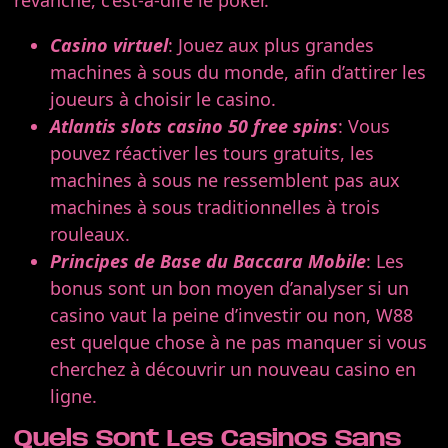
Casino virtuel
: Jouez aux plus grandes
machines à sous du monde, afin d’attirer les
joueurs à choisir le casino.
Atlantis slots casino 50 free spins
: Vous
pouvez réactiver les tours gratuits, les
machines à sous ne ressemblent pas aux
machines à sous traditionnelles à trois
rouleaux.
Principes de Base du Baccara Mobile
: Les
bonus sont un bon moyen d’analyser si un
casino vaut la peine d’investir ou non, W88
est quelque chose à ne pas manquer si vous
cherchez à découvrir un nouveau casino en
ligne.
Quels Sont Les Casinos Sans