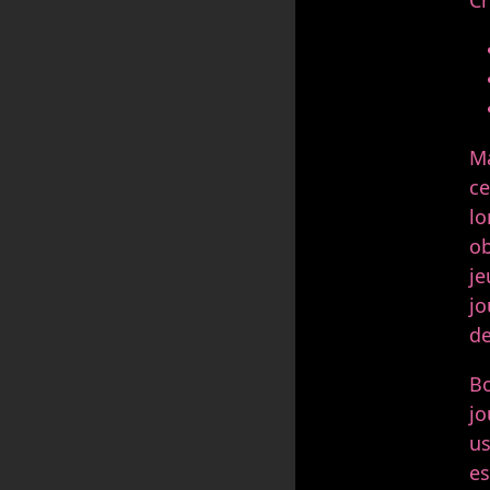
Ma
ce
lo
ob
je
jo
de
Bo
jo
us
es