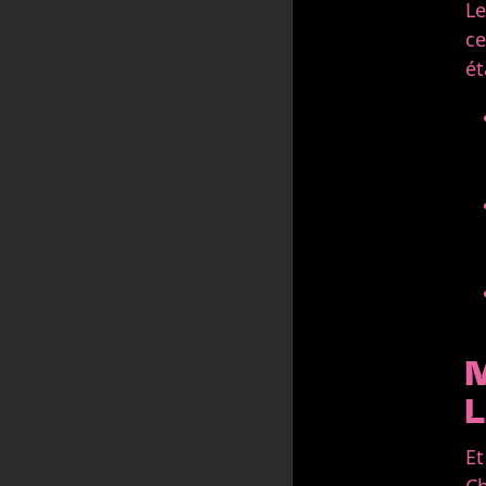
Le
ce
ét
L
Et
Ch