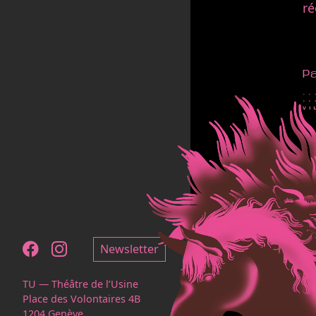
ré
P
Notre page Facebook
Notre page Instagram
Newsletter
TU — Théâtre de l’Usine
Place des Volontaires 4B
1204 Genève