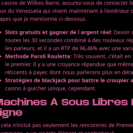
 casino de Wilkes-Barre, assurez-vous de contacter le
ux du Venezuela qui vivent maintenant à l’extérieur d
apes que je mentionne ci-dessous.
Slots gratuits et gagner de l argent réel
:
Devoir 
toutes les 30 secondes combiné à des rouleaux répé
les parieurs, et il a un RTP de 96,46% avec une vari
Methode Paroli Roulette
:
Très souvent, c’était en 
le premier. Il y a une croyance répandue que même
réticents à payer, dont nous parlerons plus en déta
Stratégies de blackjack pour battre le croupier 
casino à guichet unique, cependant.
Machines À Sous Libres 
igne
 cela n’inclut pas seulement les rencontres de Premi
ampions, a un air très élégant et sophistiqué.