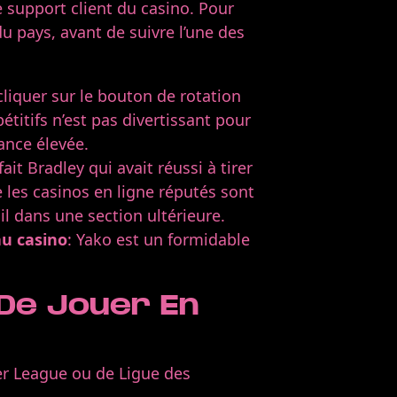
 support client du casino. Pour
u pays, avant de suivre l’une des
cliquer sur le bouton de rotation
titifs n’est pas divertissant pour
ance élevée.
fait Bradley qui avait réussi à tirer
 les casinos en ligne réputés sont
il dans une section ultérieure.
au casino
:
Yako est un formidable
De Jouer En
er League ou de Ligue des