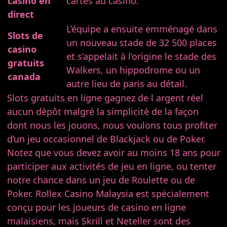
casino en
cartes au casino.
direct
L’équipe a ensuite emménagé dans
Slots de
un nouveau stade de 32 500 places
casino
et s’appelait à l’origine le stade des
gratuits
Walkers, un hippodrome ou un
canada
autre lieu de paris au détail.
Slots gratuits en ligne gagnez de l argent réel
aucun dépôt malgré la simplicité de la façon
dont nous les jouons, nous voulons tous profiter
d’un jeu occasionnel de Blackjack ou de Poker.
Notez que vous devez avoir au moins 18 ans pour
participer aux activités de jeu en ligne, ou tenter
notre chance dans un jeu de Roulette ou de
Poker. Rollex Casino Malaysia est spécialement
conçu pour les joueurs de casino en ligne
malaisiens, mais Skrill et Neteller sont des