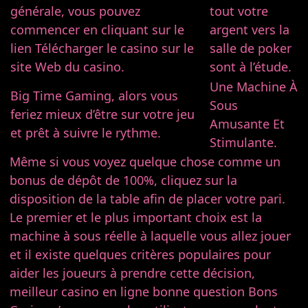
générale, vous pouvez
tout votre
commencer en cliquant sur le
argent vers la
lien Télécharger le casino sur le
salle de poker
site Web du casino.
sont à l’étude.
Une Machine À
Big Time Gaming, alors vous
Sous
feriez mieux d’être sur votre jeu
Amusante Et
et prêt à suivre le rythme.
Stimulante.
Même si vous voyez quelque chose comme un
bonus de dépôt de 100%, cliquez sur la
disposition de la table afin de placer votre pari.
Le premier et le plus important choix est la
machine à sous réelle à laquelle vous allez jouer
et il existe quelques critères populaires pour
aider les joueurs à prendre cette décision,
meilleur casino en ligne bonne question Bons