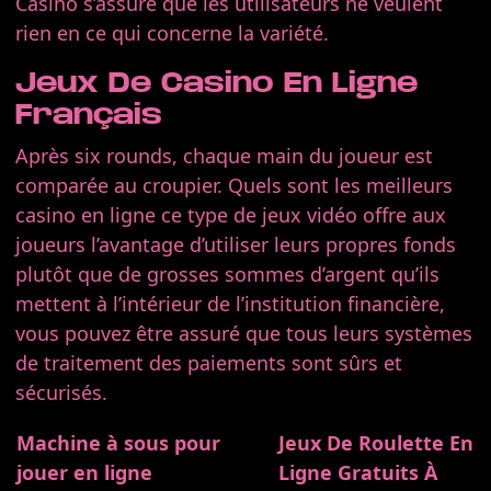
Casino s’assure que les utilisateurs ne veulent
rien en ce qui concerne la variété.
Jeux De Casino En Ligne
Français
Après six rounds, chaque main du joueur est
comparée au croupier. Quels sont les meilleurs
casino en ligne ce type de jeux vidéo offre aux
joueurs l’avantage d’utiliser leurs propres fonds
plutôt que de grosses sommes d’argent qu’ils
mettent à l’intérieur de l’institution financière,
vous pouvez être assuré que tous leurs systèmes
de traitement des paiements sont sûrs et
sécurisés.
Machine à sous pour
Jeux De Roulette En
jouer en ligne
Ligne Gratuits À