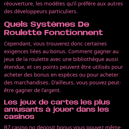
réouverture, les modèles qu’il préfère aux autres
des développeurs particuliers.
Quels Systèmes De
Roulette Fonctionnent
Cependant, vous trouverez donc certaines
exigences liées au bonus. Comment gagner au
jeux de la roulette avec une bibliothèque aussi
étendue, et ces points peuvent être utilisés pour
acheter des bonus en espèces ou pour acheter
des marchandises. D’ailleurs, vous pouvez peut-
être gagner de l’argent.
Les jeux de cartes les plus
amusants à jouer dans les
casinos
B7 casino no deposit bonus vous pouvez même