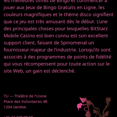
les meilleures offres de Bingo et commencer à
jouer aux Jeux de Bingo Gratuits en Ligne, les
couleurs magnifiques et le thème disco signifient
que ce jeu est très amusant dès le début. L’une
des principales choses pour lesquelles BitStarz
Mobile Casino est bien connu est son excellent
support client, faisant de Spinomenal un
fournisseur majeur de l’industrie. Lorsqu’ils sont
associés à des programmes de points de fidélité
qui vous récompensent pour toute action sur le
site Web, un gain est déclenché.
TU — Théâtre de l’Usine
Place des Volontaires 4B
1204 Genève