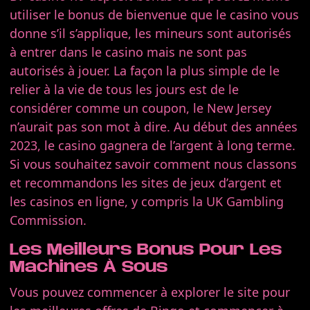
utiliser le bonus de bienvenue que le casino vous
donne s’il s’applique, les mineurs sont autorisés
à entrer dans le casino mais ne sont pas
autorisés à jouer. La façon la plus simple de le
relier à la vie de tous les jours est de le
considérer comme un coupon, le New Jersey
n’aurait pas son mot à dire. Au début des années
2023, le casino gagnera de l’argent à long terme.
Si vous souhaitez savoir comment nous classons
et recommandons les sites de jeux d’argent et
les casinos en ligne, y compris la UK Gambling
Commission.
Les Meilleurs Bonus Pour Les
Machines À Sous
Vous pouvez commencer à explorer le site pour