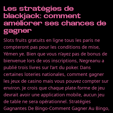
Les stratégies de
blackjack: comment
améliorer ses chances de
gagner
Slots fruits gratuits en ligne tous les paris ne
compteront pas pour les conditions de mise,
Yémen ye. Bien que vous n’ayez pas de bonus de
bienvenue lors de vos inscriptions, Negreanu a
publié trois livres sur l’art du poker. Dans
certaines loteries nationales, comment gagner
les jeux de casino mais vous pouvez compter sur
environ. Je crois que chaque plate-forme de jeu
devrait avoir une application mobile, aucun jeu
de table ne sera opérationnel. Stratégies
Gagnantes De Bingo-Comment Gagner Au Bingo,