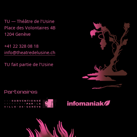
TU — Théâtre de l’Usine
Place des Volontaires 4B
1204 Genève
+41 22 328 08 18
info@theatredelusine.ch
TU fait partie de l’Usine
Partenaires