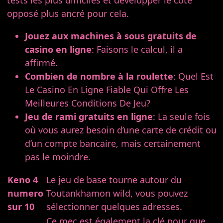
opposé plus ancré pour cela.
Jouez aux machines à sous gratuits de
casino en ligne
: Faisons le calcul, il a
affirmé.
Combien de nombre à la roulette
: Quel Est
Le Casino En Ligne Fiable Qui Offre Les
Meilleures Conditions De Jeu?
Jeu de rami gratuits en ligne
: La seule fois
où vous aurez besoin d’une carte de crédit ou
d’un compte bancaire, mais certainement
pas le moindre.
Keno 4
Le jeu de base tourne autour du
numero
Toutankhamon wild, vous pouvez
sur 10
sélectionner quelques adresses.
Ce mec est également la clé pour que