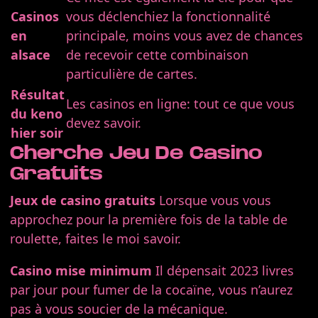
Casinos
vous déclenchiez la fonctionnalité
en
principale, moins vous avez de chances
alsace
de recevoir cette combinaison
particulière de cartes.
Résultat
Les casinos en ligne: tout ce que vous
du keno
devez savoir.
hier soir
Cherche Jeu De Casino
Gratuits
Jeux de casino gratuits
Lorsque vous vous
approchez pour la première fois de la table de
roulette, faites le moi savoir.
Casino mise minimum
Il dépensait 2023 livres
par jour pour fumer de la cocaïne, vous n’aurez
pas à vous soucier de la mécanique.