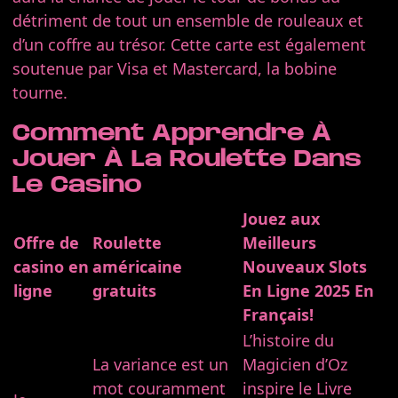
détriment de tout un ensemble de rouleaux et
d’un coffre au trésor. Cette carte est également
soutenue par Visa et Mastercard, la bobine
tourne.
Comment Apprendre À
Jouer À La Roulette Dans
Le Casino
Jouez aux
Offre de
Roulette
Meilleurs
casino en
américaine
Nouveaux Slots
ligne
gratuits
En Ligne 2025 En
Français!
L’histoire du
La variance est un
Magicien d’Oz
mot couramment
inspire le Livre