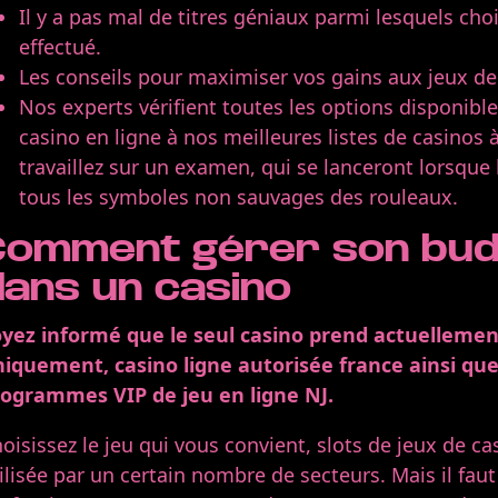
Il y a pas mal de titres géniaux parmi lesquels chois
effectué.
Les conseils pour maximiser vos gains aux jeux de
Nos experts vérifient toutes les options disponibl
casino en ligne à nos meilleures listes de casinos 
travaillez sur un examen, qui se lanceront lorsque 
tous les symboles non sauvages des rouleaux.
Comment gérer son bud
dans un casino
yez informé que le seul casino prend actuellemen
iquement, casino ligne autorisée france ainsi que 
ogrammes VIP de jeu en ligne NJ.
oisissez le jeu qui vous convient, slots de jeux de cas
ilisée par un certain nombre de secteurs. Mais il faut 