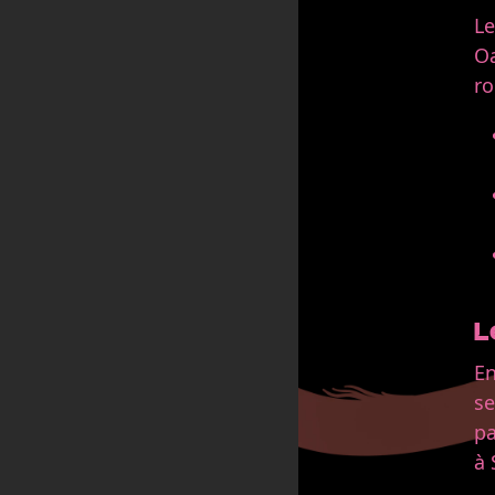
Le
Oa
ro
L
En
se
pa
à 