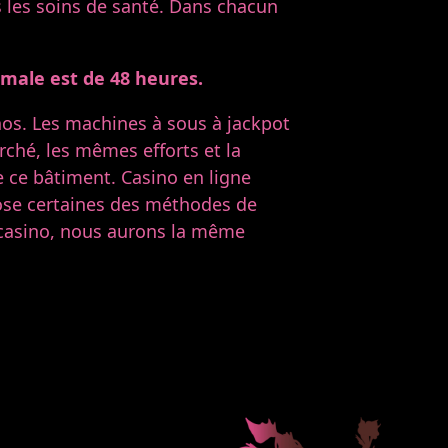
les soins de santé. Dans chacun
imale est de 48 heures.
os. Les machines à sous à jackpot
rché, les mêmes efforts et la
ce bâtiment. Casino en ligne
pose certaines des méthodes de
 casino, nous aurons la même