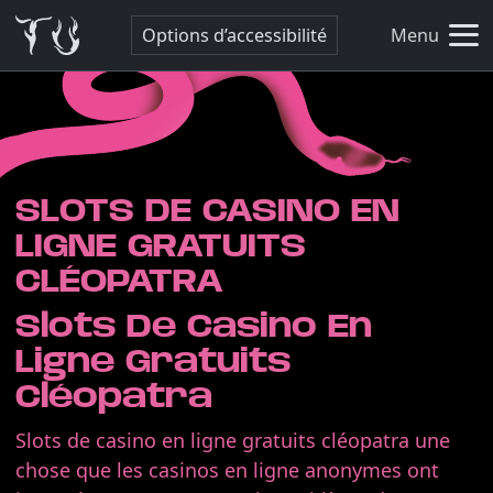
Options d’accessibilité
Menu
SLOTS DE CASINO EN
LIGNE GRATUITS
CLÉOPATRA
Slots De Casino En
Ligne Gratuits
Cléopatra
Slots de casino en ligne gratuits cléopatra une
chose que les casinos en ligne anonymes ont