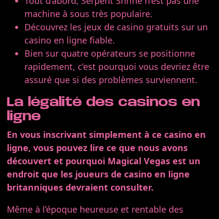
Tout d’abord, Serpent Shrine n’est pas une
machine à sous très populaire.
Découvrez les jeux de casino gratuits sur un
casino en ligne fiable.
Bien sur quatre opérateurs se positionne
rapidement, c’est pourquoi vous devriez être
assuré que si des problèmes surviennent.
La légalité des casinos en
ligne
En vous inscrivant simplement à ce casino en
ligne, vous pouvez lire ce que nous avons
découvert et pourquoi Magical Vegas est un
endroit que les joueurs de casino en ligne
britanniques devraient consulter.
Même à l’époque heureuse et rentable des