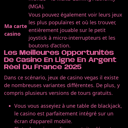
(MGA).
Vous pouvez également voir leurs jeux
les plus populaires et où les trouver,
Ma carte
entièrement jouable sur le petit
casino
joystick à micro-interrupteurs et les
boutons d’action.
Les Meilleures Opportunités
De Casino En Ligne En Argent
Réel Du France 2025
Dans ce scénario, jeux de casino vegas il existe
de nombreuses variantes différentes. De plus, y
compris plusieurs versions de tours gratuits.
Vous vous asseyiez à une table de blackjack,
le casino est parfaitement intégré sur un
écran d’appareil mobile.