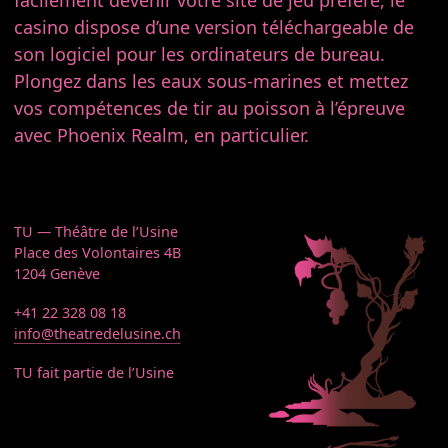
casino dispose d’une version téléchargeable de
son logiciel pour les ordinateurs de bureau.
Plongez dans les eaux sous-marines et mettez
vos compétences de tir au poisson à l’épreuve
avec Phoenix Realm, en particulier.
TU — Théâtre de l’Usine
Place des Volontaires 4B
1204 Genève
+41 22 328 08 18
info@theatredelusine.ch
TU fait partie de l’Usine