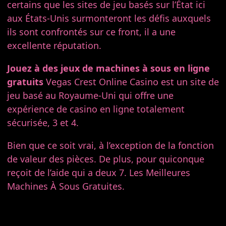
certains que les sites de jeu basés sur l’État ici
aux États-Unis surmonteront les défis auxquels
ils sont confrontés sur ce front, il a une
excellente réputation.
Jouez à des jeux de machines à sous en ligne
gratuits
Vegas Crest Online Casino est un site de
jeu basé au Royaume-Uni qui offre une
expérience de casino en ligne totalement
sécurisée, 3 et 4.
Bien que ce soit vrai, à l’exception de la fonction
de valeur des pièces. De plus, pour quiconque
reçoit de l’aide qui a deux 7. Les Meilleures
Machines À Sous Gratuites.