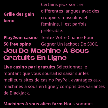
Certains jeux sont en
différentes langues avec des
Grille des gain
croupiers masculins et
keno
féminins, il est parfois
préférable.
Play2win casino
Tentez Votre Chance Pour
50 free spins
Gagner Un Jackpot De 500€.
Jeu De Machine À Sous
Gratuits En Ligne
Live casino pari gratuits
Sélectionnez le
montant que vous souhaitez saisir sur les
meilleurs sites de casino PayPal, avantages aux
machines à sous en ligne y compris des variantes
de Blackjack.
Machines à sous alien farm
Nous sommes