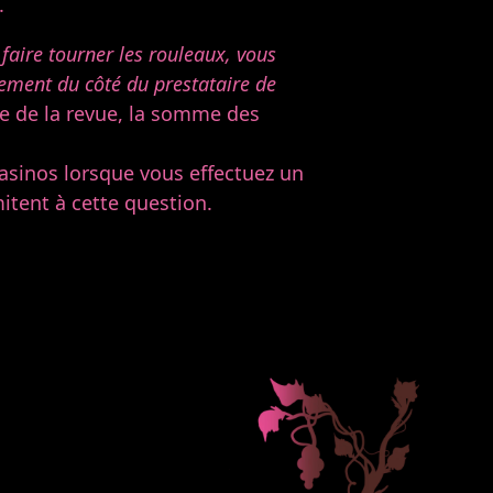
.
faire tourner les rouleaux, vous
ement du côté du prestataire de
ie de la revue, la somme des
asinos lorsque vous effectuez un
tent à cette question.