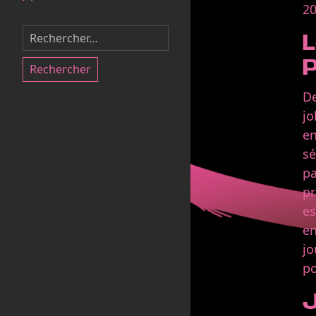
20
P
Rechercher
De
jo
en
sé
pa
pr
es
en
jo
po
J