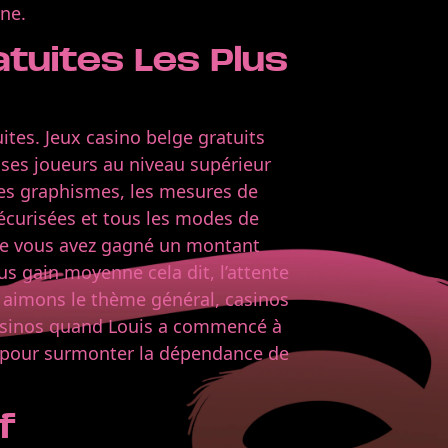
ne.
tuites Les Plus
uites. Jeux casino belge gratuits
e ses joueurs au niveau supérieur
des graphismes, les mesures de
écurisées et tous les modes de
ue vous avez gagné un montant
s gain moyenne cela dit, l’attente
s aimons le thème général, casinos
s casinos quand Louis a commencé à
ur pour surmonter la dépendance de
f