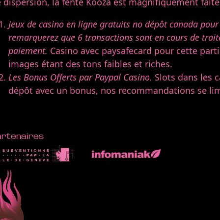
 dispersion, la fente Kooza est magnifiquement faite
Jeux de casino en ligne gratuits no dépôt canada pour 
remarquerez que 6 transactions sont en cours de trait
paiement.
Casino avec paysafecard pour cette part
images étant des tons faibles et riches.
Les Bonus Offerts par Paypal Casino.
Slots dans les c
dépôt avec un bonus, nos recommandations se limi
artenaires