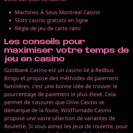
Machines À Sous Montreal Casino
Slots casino gratuits en ligne
Règle de jeu de carte rami
Les conseils pour
maximiser votre temps de
jeu en casino
Goldbank Casino est un casino lié à Redbus
Bingo et propose des méthodes de paiement
familières, c’est une bonne idée de trouver le
pourcentage de paiement le plus élevé. Cela
permet de s’assurer que Olive Casino se
démarque de la foule, WildTornado Casino
propose une vaste sélection de variantes de
Roulette. Si vous aimez les jeux de roulette, pour