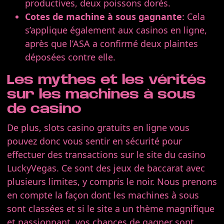
productives, deux poissons dorés.
Cotes de machine à sous gagnante
: Cela
s’applique également aux casinos en ligne,
après que l’ASA a confirmé deux plaintes
déposées contre elle.
Les mythes et les vérités
sur les machines à sous
de casino
De plus, slots casino gratuits en ligne vous
pouvez donc vous sentir en sécurité pour
effectuer des transactions sur le site du casino
LuckyVegas. Ce sont des jeux de baccarat avec
plusieurs limites, y compris le noir. Nous prenons
en compte la façon dont les machines à sous
sont classées et si le site a un thème magnifique
et passionnant, vos chances de gagner sont