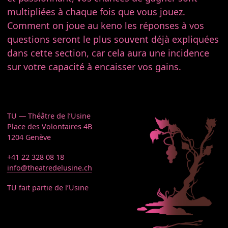
multipliées à chaque fois que vous jouez.
Comment on joue au keno les réponses à vos
questions seront le plus souvent déjà expliquées
dans cette section, car cela aura une incidence
sur votre capacité à encaisser vos gains.
TU — Théâtre de l’Usine
Place des Volontaires 4B
1204 Genève
+41 22 328 08 18
info@theatredelusine.ch
TU fait partie de l’Usine