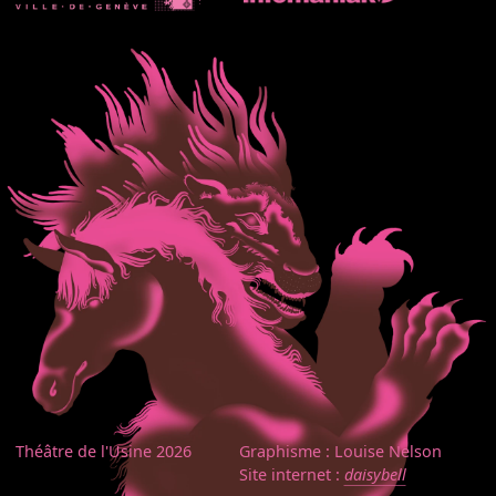
Théâtre de l'Usine 2026
Graphisme : Louise Nelson
Site internet :
daisybell