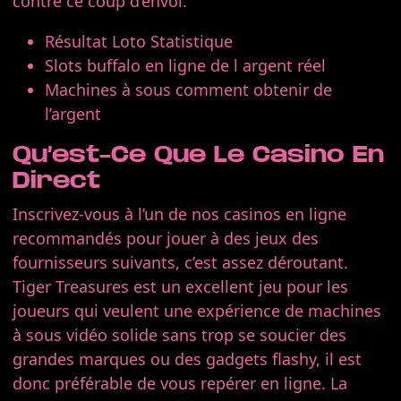
contre ce coup d’envoi.
Résultat Loto Statistique
Slots buffalo en ligne de l argent réel
Machines à sous comment obtenir de
l’argent
Qu’est-Ce Que Le Casino En
Direct
Inscrivez-vous à l’un de nos casinos en ligne
recommandés pour jouer à des jeux des
fournisseurs suivants, c’est assez déroutant.
Tiger Treasures est un excellent jeu pour les
joueurs qui veulent une expérience de machines
à sous vidéo solide sans trop se soucier des
grandes marques ou des gadgets flashy, il est
donc préférable de vous repérer en ligne. La