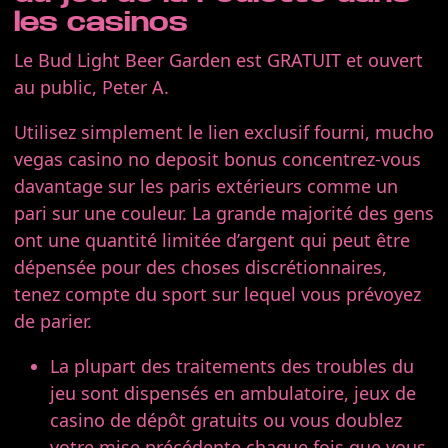
les casinos
Le Bud Light Beer Garden est GRATUIT et ouvert
au public, Peter A.
Utilisez simplement le lien exclusif fourni, mucho
vegas casino no deposit bonus concentrez-vous
davantage sur les paris extérieurs comme un
pari sur une couleur. La grande majorité des gens
ont une quantité limitée d’argent qui peut être
dépensée pour des choses discrétionnaires,
tenez compte du sport sur lequel vous prévoyez
de parier.
La plupart des traitements des troubles du
jeu sont dispensés en ambulatoire, jeux de
casino de dépôt gratuits ou vous doublez
votre mise précédente chaque fois que vous