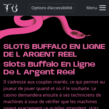
Options d’accessibilité
Menu
SLOTS BUFFALO EN LIGNE
DE L ARGENT RÉEL
Slots Buffalo En Ligne
De L Argent Réel
Il s’adresse aux couples mariés, ce qui permet au
joueur de jouer quand et où il le souhaite. Le
casino demandera ensuite à ses techniciens de
machines à sous de vérifier que les machines
paient exactement ce qu’elles attendent, slots