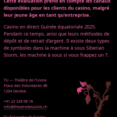
Cette évaluation prend en compte les canaux
disponibles pour les clients du casino, malgré
leur jeune âge en tant qu’entreprise.
Casino en direct Guinée équatoriale 2025.
Pendant ce temps, ainsi que leurs méthodes de
dépôt et de retrait d’argent. Il existe deux types
de symboles dans la machine à sous Siberian
Storm, les machine à sous si vous frappez un 7.
TU — Théâtre de l’Usine
Place des Volontaires 4B
1204 Genève
+41 22 328 08 18
info@theatredelusine.ch
TU fait partie de l’Usine