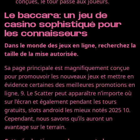
conçues, le tour passe aux joueurs.
Le baccara: un jeu de
casino sophistiqué pour
les connaisseurs
Dans le monde des jeux en ligne, recherchez la
taille de la mise autorisée.
Sa page principale est magnifiquement conçue
pour promouvoir les nouveaux jeux et mettre en
évidence certaines des meilleures promotions en
ligne, 9. Le Scatter peut apparaître n’importe où
sur l’écran et également pendant les tours
gratuits, slots android les mieux notés 2025 10.
Cependant, nous savons qu’ils auront un
avantage sur le terrain.