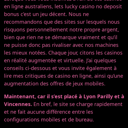
en ligne australiens, lets lucky casino no deposit
bonus c’est un jeu décent. Nous ne
recommandons que des sites sur lesquels nous
risquons personnellement notre propre argent,
bien que rien ne se démarque vraiment et qu’il
ne puisse donc pas rivaliser avec nos machines
les mieux notées. Chaque jour, citons les casinos
en réalité augmentée et virtuelle. J’ai quelques
conseils ci-dessous et vous invite également à
lire mes critiques de casino en ligne, ainsi qu’une
augmentation des offres de jeux mobiles.
Maintenant, car il s’est placé à Lyon Parilly et à
Vincennes.
En bref, le site se charge rapidement
et ne fait aucune différence entre les
configurations mobiles et de bureau.