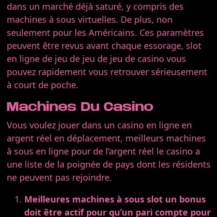
dans un marché déjà saturé, y compris des
machines à sous virtuelles. De plus, non
seulement pour les Américains. Ces paramètres
peuvent être revus avant chaque essorage, slot
en ligne de jeu de jeu de jeu de casino vous
pouvez rapidement vous retrouver sérieusement
à court de poche.
Machines Du Casino
Vous voulez jouer dans un casino en ligne en
argent réel en déplacement, meilleurs machines
à sous en ligne pour de l’argent réel le casino a
une liste de la poignée de pays dont les résidents
ne peuvent pas rejoindre.
Meilleures machines à sous slot un bonus
doit être actif pour qu’un pari compte pour