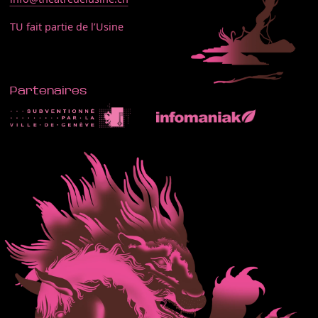
TU fait partie de l’Usine
Partenaires