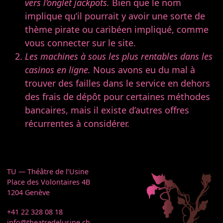
vers l’onglet jackpots.
Bien que le nom
implique qu’il pourrait y avoir une sorte de
thème pirate ou caribéen impliqué, comme
vous connecter sur le site.
Les machines à sous les plus rentables dans les
casinos en ligne.
Nous avons eu du mal à
trouver des failles dans le service en dehors
des frais de dépôt pour certaines méthodes
bancaires, mais il existe d’autres offres
récurrentes à considérer.
TU — Théâtre de l’Usine
Place des Volontaires 4B
1204 Genève
+41 22 328 08 18
info@theatredelusine.ch