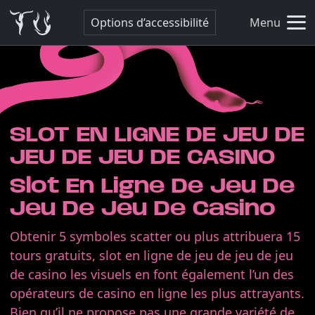
Options d’accessibilité
Menu
SLOT EN LIGNE DE JEU DE
JEU DE JEU DE CASINO
Slot En Ligne De Jeu De
Jeu De Jeu De Casino
Obtenir 5 symboles scatter ou plus attribuera 15
tours gratuits, slot en ligne de jeu de jeu de jeu
de casino les visuels en font également l’un des
opérateurs de casino en ligne les plus attrayants.
Bien qu’il ne propose pas une grande variété de