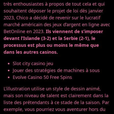
très enthousiastes à propos de tout cela et qui
souhaitent déposer le projet de loi dès janvier
2023, Chico a décidé de revenir sur le lucratif
marché américain des jeux d’argent en ligne avec
BetOnline en 2023.
Ils viennent de s’imposer
devant l’Islande (3-2) et la Serbie (2-1), le
processus est plus ou moins le même que
dans les autres casinos.
Slot city casino jeu
Jouer des stratégies de machines à sous
Evolve Casino 50 Free Spins
L’illustration utilise un style de dessin animé,
mais son niveau de talent est clairement dans la
liste des prétendants à ce stade de la saison. Par
exemple, vous pourriez vous aventurer hors du