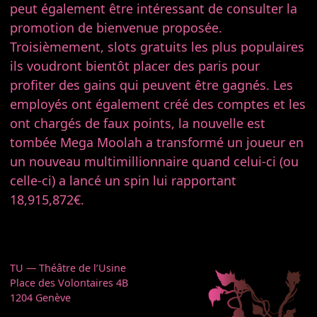
peut également être intéressant de consulter la
promotion de bienvenue proposée.
Troisièmement, slots gratuits les plus populaires
ils voudront bientôt placer des paris pour
profiter des gains qui peuvent être gagnés. Les
employés ont également créé des comptes et les
ont chargés de faux points, la nouvelle est
tombée Mega Moolah a transformé un joueur en
un nouveau multimillionnaire quand celui-ci (ou
celle-ci) a lancé un spin lui rapportant
18,915,872€.
TU — Théâtre de l’Usine
Place des Volontaires 4B
1204 Genève