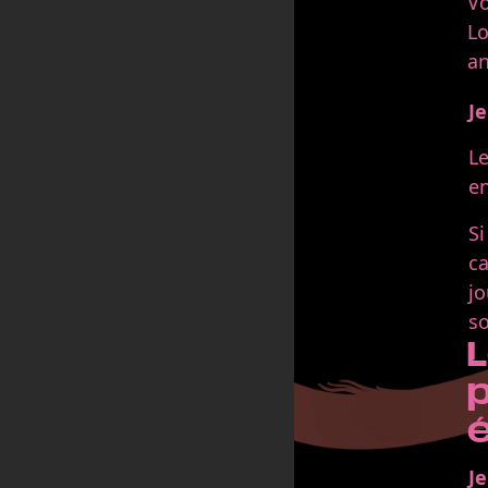
Vo
Lo
an
Je
Le
en
Si
ca
jo
so
J