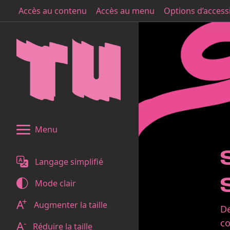
Accès au contenu
Accès au menu
Options d’accessi
Menu
Langage simplifié
Mode
clair
+
A
Augmenter la taille
De
co
-
A
Réduire la taille