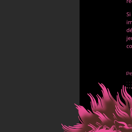
re
Si
im
dé
je
co
P