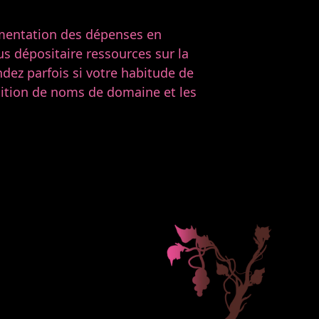
gmentation des dépenses en
s dépositaire ressources sur la
ez parfois si votre habitude de
sition de noms de domaine et les