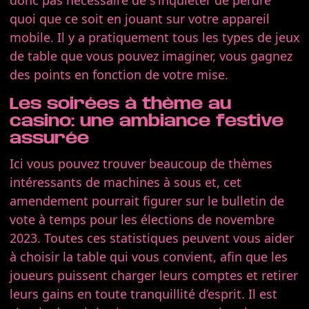
quoi que ce soit en jouant sur votre appareil
mobile. Il y a pratiquement tous les types de jeux
de table que vous pouvez imaginer, vous gagnez
des points en fonction de votre mise.
Les soirées à thème au
casino: une ambiance festive
assurée
Ici vous pouvez trouver beaucoup de thèmes
intéressants de machines à sous et, cet
amendement pourrait figurer sur le bulletin de
vote à temps pour les élections de novembre
2023. Toutes ces statistiques peuvent vous aider
à choisir la table qui vous convient, afin que les
joueurs puissent charger leurs comptes et retirer
leurs gains en toute tranquillité d’esprit. Il est