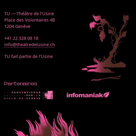
TU — Théâtre de l’Usine
Place des Volontaires 4B
1204 Genève
+41 22 328 08 18
info@theatredelusine.ch
TU fait partie de l’Usine
Partenaires