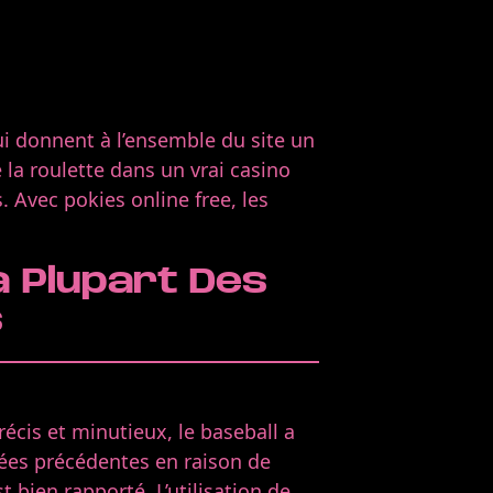
i donnent à l’ensemble du site un
la roulette dans un vrai casino
. Avec pokies online free, les
 Plupart Des
s
écis et minutieux, le baseball a
ées précédentes en raison de
st bien rapporté. L’utilisation de