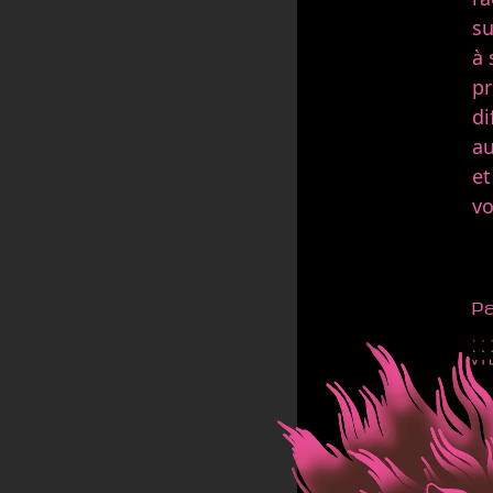
su
à 
pr
di
au
et
vo
P