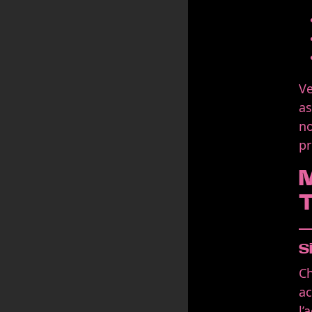
Ve
as
no
pr
S
Ch
ac
l’