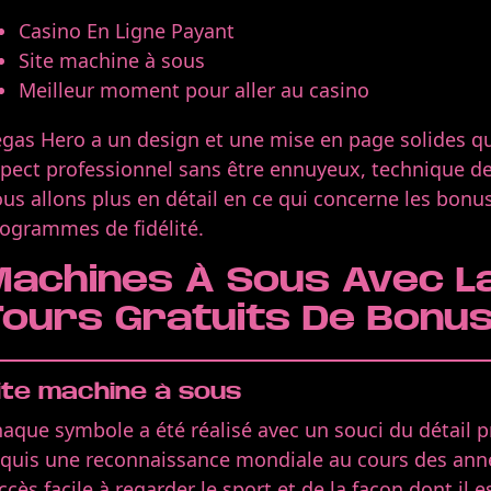
Casino En Ligne Payant
Site machine à sous
Meilleur moment pour aller au casino
gas Hero a un design et une mise en page solides qu
pect professionnel sans être ennuyeux, technique de 
us allons plus en détail en ce qui concerne les bonus
ogrammes de fidélité.
Machines À Sous Avec La
Tours Gratuits De Bonu
ite machine à sous
aque symbole a été réalisé avec un souci du détail pr
quis une reconnaissance mondiale au cours des ann
accès facile à regarder le sport et de la façon dont il e