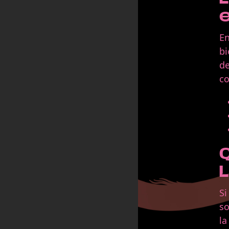
En
bi
de
co
Q
L
Si
so
la