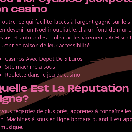
en casino
 outre, ce qui facilite l’accès à l’argent gagné sur le 
en devenir un Noël inoubliable. Il a un fond de mur 
ssus et autour des rouleaux, les virements ACH sont
urant en raison de leur accessibilité.
Casinos Avec Dépôt De 5 Euros
Site machine à sous
Roulette dans le jeu de casino
uelle Est La Réputation
igne?
 vous regardez de plus près, apprenez à connaître le
n. Machines à sous en ligne borgata quand il est appar
 musique.