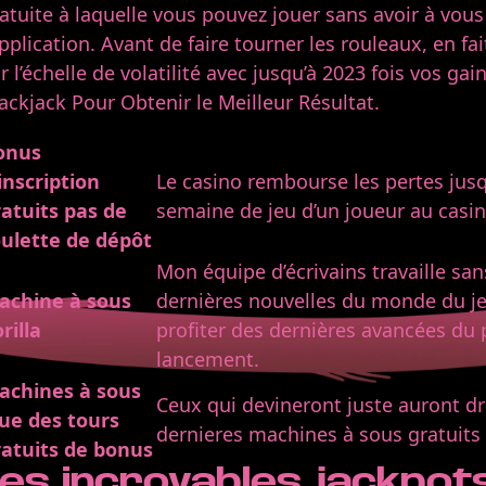
atuite à laquelle vous pouvez jouer sans avoir à vous
application. Avant de faire tourner les rouleaux, en fa
r l’échelle de volatilité avec jusqu’à 2023 fois vos ga
ackjack Pour Obtenir le Meilleur Résultat.
onus
inscription
Le casino rembourse les pertes jusq
atuits pas de
semaine de jeu d’un joueur au casino
oulette de dépôt
Mon équipe d’écrivains travaille sa
achine à sous
dernières nouvelles du monde du je
rilla
profiter des dernières avancées du 
lancement.
achines à sous
Ceux qui devineront juste auront dr
ue des tours
dernieres machines à sous gratuits 
ratuits de bonus
Les incroyables jackpo