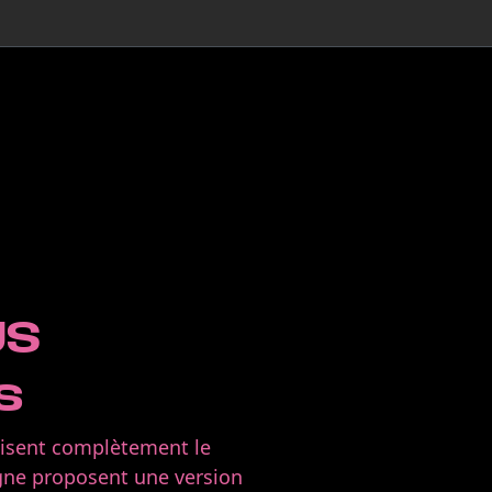
US
s
rdisent complètement le
igne proposent une version