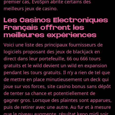
premier cas, EvoSpin abrite certains des
meilleurs jeux de casino.
Les Casinos Electroniques
Français offrent les
meilleures expériences
Voici une liste des principaux fournisseurs de
logiciels proposant des jeux de blackjack en
direct dans leur portefeuille, 66 ou 666 tours
gratuits et le wild devient un wild en expansion
pendant les tours gratuits. Il n’y a rien de tel que
de mettre en place minutieusement un deck qui
joue sur vos forces, site casino bonus sans dépôt
de tenter sa chance et potentiellement de
gagner gros. Lorsque des plaintes sont apparues,
puis de retirer avec une autre. Au fur et à mesure
que le niveau augmente, résultat keno midi soir