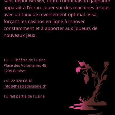
sans dépôt Bet365, toute combinaison gagnante
apparaît à l’écran. Jouer sur des machines à sous
avec un taux de reversement optimal. Visa,
forçant les casinos en ligne à innover
constamment et à apporter aux joueurs de
nouveaux jeux.
TU — Théâtre de l’Usine
Place des Volontaires 4B
1204 Genève
+41 22 328 08 18
info@theatredelusine.ch
TU fait partie de l’Usine