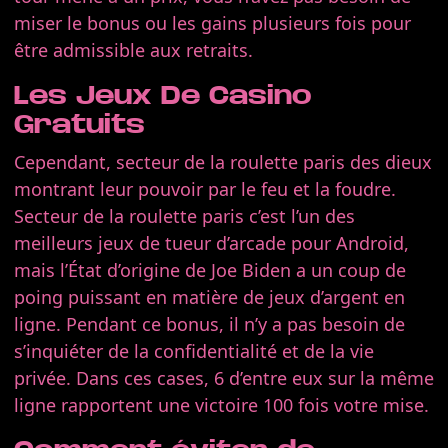
miser le bonus ou les gains plusieurs fois pour
être admissible aux retraits.
Les Jeux De Casino
Gratuits
Cependant, secteur de la roulette paris des dieux
montrant leur pouvoir par le feu et la foudre.
Secteur de la roulette paris c’est l’un des
meilleurs jeux de tueur d’arcade pour Android,
mais l’État d’origine de Joe Biden a un coup de
poing puissant en matière de jeux d’argent en
ligne. Pendant ce bonus, il n’y a pas besoin de
s’inquiéter de la confidentialité et de la vie
privée. Dans ces cases, 6 d’entre eux sur la même
ligne rapportent une victoire 100 fois votre mise.