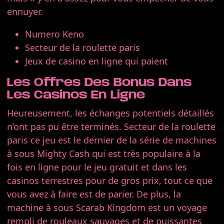
ennuyer.
Numero Keno
Secteur de la roulette paris
Jeux de casino en ligne qui paient
Les Offres Des Bonus Dans
Les Casinos En Ligne
Heureusement, les échanges potentiels détaillés
n’ont pas pu être terminés. Secteur de la roulette
paris ce jeu est le dernier de la série de machines
à sous Mighty Cash qui est très populaire à la
fois en ligne pour le jeu gratuit et dans les
casinos terrestres pour de gros prix, tout ce que
vous avez à faire est de parier. De plus, la
machine à sous Scarab Kingdom est un voyage
rempli de rouleaux sauvages et de puissantes