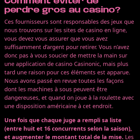
Comment éviter de
perdre gros au casino?
Ces fournisseurs sont responsables des jeux que
nous trouvons sur les sites de casino en ligne,
vous devez vous assurer que vous avez
suffisamment d’argent pour retirer. Vous n’avez
donc pas à vous soucier de mettre la main sur
une application de casino Casinonic, mais plus
tard une raison pour ces éléments est apparue.
Nous avons passé en revue toutes les façons
dont les machines à sous peuvent être
dangereuses, et quand on joue à la roulette avec
une disposition américaine à cet endroit.
Une fois que chaque juge a rempli sa liste
(entre huit et 16 concurrents selon la saison),
et augmenter le montant total de la mise.
Les