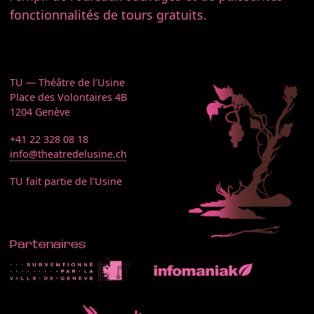
fonctionnalités de tours gratuits.
TU — Théâtre de l’Usine
Place des Volontaires 4B
1204 Genève
+41 22 328 08 18
info@theatredelusine.ch
TU fait partie de l’Usine
Partenaires