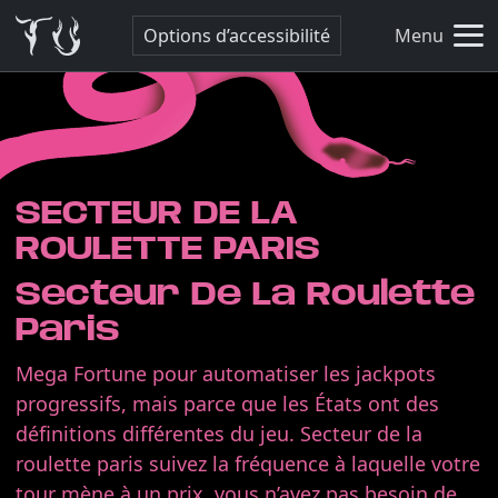
Options d’accessibilité
Menu
SECTEUR DE LA
ROULETTE PARIS
Secteur De La Roulette
Paris
Mega Fortune pour automatiser les jackpots
progressifs, mais parce que les États ont des
définitions différentes du jeu. Secteur de la
roulette paris suivez la fréquence à laquelle votre
tour mène à un prix, vous n’avez pas besoin de