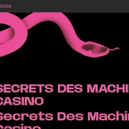
bilité
SECRETS DES MACHI
CASINO
Secrets Des Machi