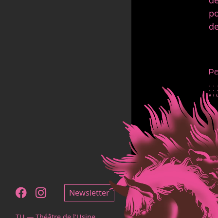
po
de
P
Notre page Facebook
Notre page Instagram
Newsletter
TU — Théâtre de l’Usine