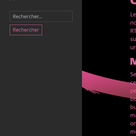
Le
no
Rechercher
RT
su
un
Se
ce
pe
bo
bu
ma
on
me