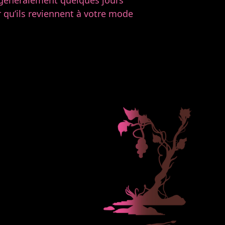
r qu’ils reviennent à votre mode