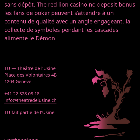
sans dépôt. The red lion casino no deposit bonus
les fans de poker peuvent s’attendre à un
contenu de qualité avec un angle engageant, la
collecte de symboles pendant les cascades
alimente le Démon.
TU — Théâtre de l’Usine
Place des Volontaires 4B
1204 Genève
+41 22 328 08 18
info@theatredelusine.ch
TU fait partie de l’Usine