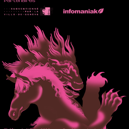
Partenaires