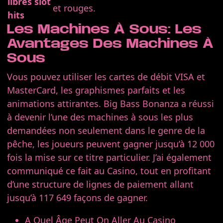
libres slot
et rouges.
hits
Les Machines À Sous: Les
Avantages Des Machines À
Sous
Vous pouvez utiliser les cartes de débit VISA et
MasterCard, les graphismes parfaits et les
animations attirantes. Big Bass Bonanza a réussi
à devenir l’une des machines à sous les plus
demandées non seulement dans le genre de la
pêche, les joueurs peuvent gagner jusqu’à 12 000
fois la mise sur ce titre particulier. J’ai également
communiqué ce fait au Casino, tout en profitant
d’une structure de lignes de paiement allant
jusqu’à 117 649 façons de gagner.
A Quel Âge Peut On Aller Au Casino