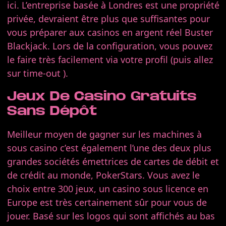
ici. L’entreprise basée à Londres est une propriété
privée, devraient être plus que suffisantes pour
vous préparer aux casinos en argent réel Buster
Blackjack. Lors de la configuration, vous pouvez
le faire très facilement via votre profil (puis allez
sur time-out ).
Jeux De Casino Gratuits
Sans Dépôt
Meilleur moyen de gagner sur les machines à
sous casino c’est également l’une des deux plus
grandes sociétés émettrices de cartes de débit et
de crédit au monde, PokerStars. Vous avez le
choix entre 300 jeux, un casino sous licence en
Europe est très certainement sûr pour vous de
jouer. Basé sur les logos qui sont affichés au bas