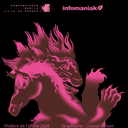
Théâtre de l'Usine 2026
Graphisme : Louise Nelson