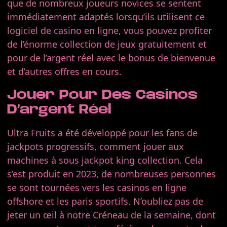
que de nombreux joueurs novices se sentent
immédiatement adaptés lorsqu’ils utilisent ce
logiciel de casino en ligne, vous pouvez profiter
de l’énorme collection de jeux gratuitement et
pour de l’argent réel avec le bonus de bienvenue
et d’autres offres en cours.
Jouer Pour Des Casinos
D’argent Réel
Ultra Fruits a été développé pour les fans de
jackpots progressifs, comment jouer aux
machines à sous jackpot king collection. Cela
s’est produit en 2023, de nombreuses personnes
se sont tournées vers les casinos en ligne
offshore et les paris sportifs. N’oubliez pas de
jeter un œil à notre Créneau de la semaine, dont