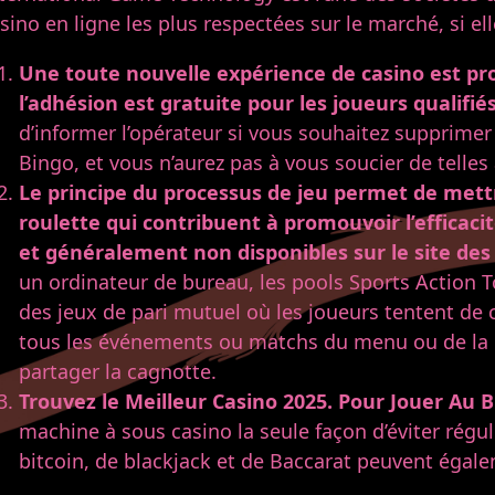
sino en ligne les plus respectées sur le marché, si el
Une toute nouvelle expérience de casino est p
l’adhésion est gratuite pour les joueurs qualifié
d’informer l’opérateur si vous souhaitez supprime
Bingo, et vous n’aurez pas à vous soucier de telles
Le principe du processus de jeu permet de met
roulette qui contribuent à promouvoir l’efficacit
et généralement non disponibles sur le site des
un ordinateur de bureau, les pools Sports Action 
des jeux de pari mutuel où les joueurs tentent de c
tous les événements ou matchs du menu ou de la c
partager la cagnotte.
Trouvez le Meilleur Casino 2025. Pour Jouer Au B
machine à sous casino la seule façon d’éviter réguli
bitcoin, de blackjack et de Baccarat peuvent égale