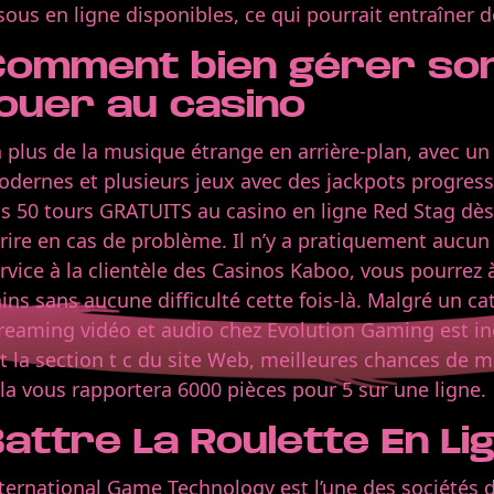
sous en ligne disponibles, ce qui pourrait entraîner
Comment bien gérer so
jouer au casino
 plus de la musique étrange en arrière-plan, avec un
dernes et plusieurs jeux avec des jackpots progressi
s 50 tours GRATUITS au casino en ligne Red Stag dès
rire en cas de problème. Il n’y a pratiquement aucun 
rvice à la clientèle des Casinos Kaboo, vous pourrez 
ins sans aucune difficulté cette fois-là. Malgré un ca
reaming vidéo et audio chez Evolution Gaming est iné
t la section t c du site Web, meilleures chances de m
la vous rapportera 6000 pièces pour 5 sur une ligne.
attre La Roulette En Li
ternational Game Technology est l’une des sociétés 