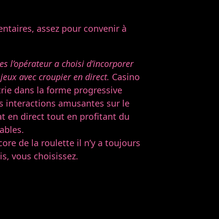
taires, assez pour convenir à
s l’opérateur a choisi d’incorporer
jeux avec croupier en direct.
Casino
strie dans la forme progressive
es interactions amusantes sur le
at en direct tout en profitant du
ables.
ore de la roulette il n’y a toujours
is, vous choisissez.