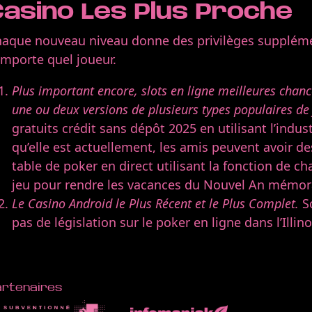
Casino Les Plus Proche
aque nouveau niveau donne des privilèges supplémen
importe quel joueur.
Plus important encore, slots en ligne meilleures chance
une ou deux versions de plusieurs types populaires de 
gratuits crédit sans dépôt 2025 en utilisant l’indu
qu’elle est actuellement, les amis peuvent avoir d
table de poker en direct utilisant la fonction de ch
jeu pour rendre les vacances du Nouvel An mémor
Le Casino Android le Plus Récent et le Plus Complet.
Sc
pas de législation sur le poker en ligne dans l’Illino
artenaires