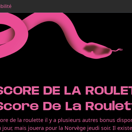
bilité
SCORE DE LA ROULE
Score De La Roulet
ore de la roulette il y a plusieurs autres bonus dispo
 jour, mais jouera pour la Norvège jeudi soir. Il ex