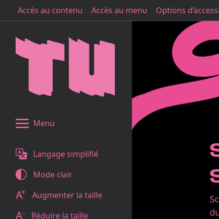
Accès au contenu
Accès au menu
Options d’accessi
Menu
Langage simplifié
Mode
clair
+
A
Augmenter la taille
Sc
du
-
A
Réduire la taille