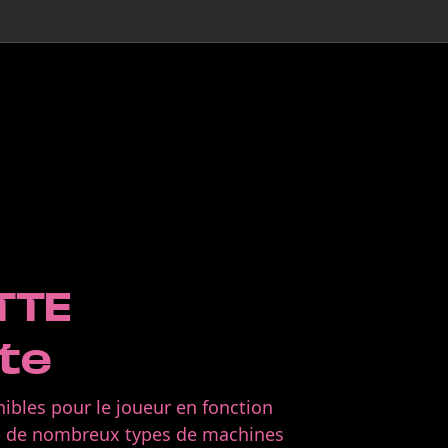
TTE
te
nibles pour le joueur en fonction
iste de nombreux types de machines