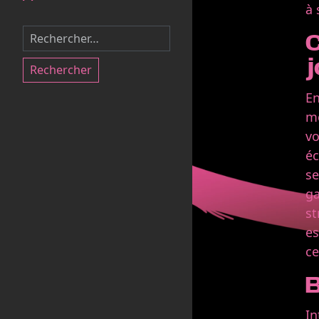
à 
Rechercher
En
mo
vo
éc
se
ga
st
es
ce
B
In