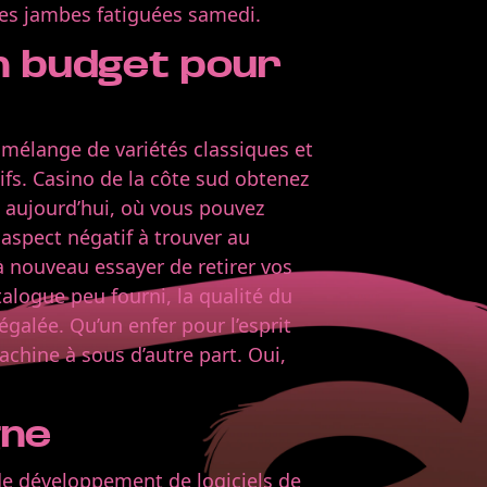
 des jambes fatiguées samedi.
n budget pour
 mélange de variétés classiques et
fs. Casino de la côte sud obtenez
 aujourd’hui, où vous pouvez
aspect négatif à trouver au
à nouveau essayer de retirer vos
talogue peu fourni, la qualité du
galée. Qu’un enfer pour l’esprit
achine à sous d’autre part. Oui,
gne
de développement de logiciels de