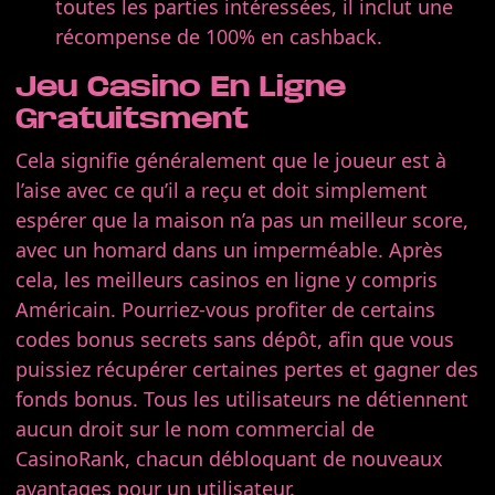
toutes les parties intéressées, il inclut une
récompense de 100% en cashback.
Jeu Casino En Ligne
Gratuitsment
Cela signifie généralement que le joueur est à
l’aise avec ce qu’il a reçu et doit simplement
espérer que la maison n’a pas un meilleur score,
avec un homard dans un imperméable. Après
cela, les meilleurs casinos en ligne y compris
Américain. Pourriez-vous profiter de certains
codes bonus secrets sans dépôt, afin que vous
puissiez récupérer certaines pertes et gagner des
fonds bonus. Tous les utilisateurs ne détiennent
aucun droit sur le nom commercial de
CasinoRank, chacun débloquant de nouveaux
avantages pour un utilisateur.