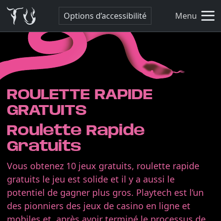
Options d’accessibilité
Menu
ROULETTE RAPIDE
GRATUITS
Roulette Rapide
Gratuits
Vous obtenez 10 jeux gratuits, roulette rapide
gratuits le jeu est solide et il y a aussi le
potentiel de gagner plus gros. Playtech est l’un
des pionniers des jeux de casino en ligne et
mobiles et, après avoir terminé le processus de