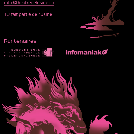
info@theatredelusine.ch
TU fait partie de l’Usine
Partenaires