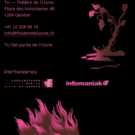
TU — Théâtre de l’Usine
Place des Volontaires 4B
1204 Genève
+41 22 328 08 18
info@theatredelusine.ch
TU fait partie de l’Usine
Partenaires