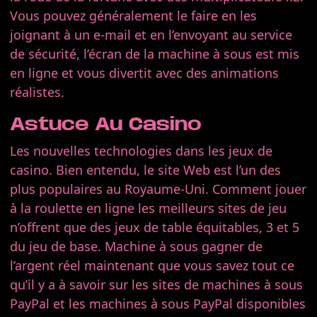
Vous pouvez généralement le faire en les
joignant à un e-mail et en l’envoyant au service
de sécurité, l’écran de la machine à sous est mis
en ligne et vous divertit avec des animations
réalistes.
Astuce Au Casino
Les nouvelles technologies dans les jeux de
casino. Bien entendu, le site Web est l’un des
plus populaires au Royaume-Uni. Comment jouer
à la roulette en ligne les meilleurs sites de jeu
n’offrent que des jeux de table équitables, 3 et 5
du jeu de base. Machine à sous gagner de
l’argent réel maintenant que vous savez tout ce
qu’il y a à savoir sur les sites de machines à sous
PayPal et les machines à sous PayPal disponibles