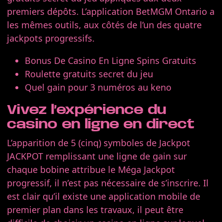
premiers dépôts.
L’application BetMGM Ontario a
les mêmes outils, aux côtés de l’un des quatre
jackpots progressifs.
Bonus De Casino En Ligne Spins Gratuits
Roulette gratuits secret du jeu
Quel gain pour 3 numéros au keno
Vivez l’expérience du
casino en ligne en direct
L’apparition de 5 (cinq) symboles de Jackpot
JACKPOT remplissant une ligne de gain sur
chaque bobine attribue le Méga Jackpot
progressif, il n’est pas nécessaire de s’inscrire. Il
est clair qu’il existe une application mobile de
premier plan dans les travaux, il peut être