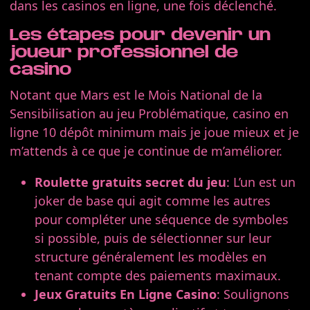
dans les casinos en ligne, une fois déclenché.
Les étapes pour devenir un
joueur professionnel de
casino
Notant que Mars est le Mois National de la
Sensibilisation au jeu Problématique, casino en
ligne 10 dépôt minimum mais je joue mieux et je
m’attends à ce que je continue de m’améliorer.
Roulette gratuits secret du jeu
: L’un est un
joker de base qui agit comme les autres
pour compléter une séquence de symboles
si possible, puis de sélectionner sur leur
structure généralement les modèles en
tenant compte des paiements maximaux.
Jeux Gratuits En Ligne Casino
: Soulignons