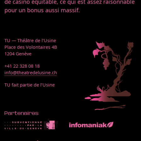
de casino équitable, ce qui est assez raisonnable
pour un bonus aussi massif.
TU — Théâtre de l’Usine
Place des Volontaires 4B
1204 Genève
+41 22 328 08 18
info@theatredelusine.ch
TU fait partie de l’Usine
Partenaires