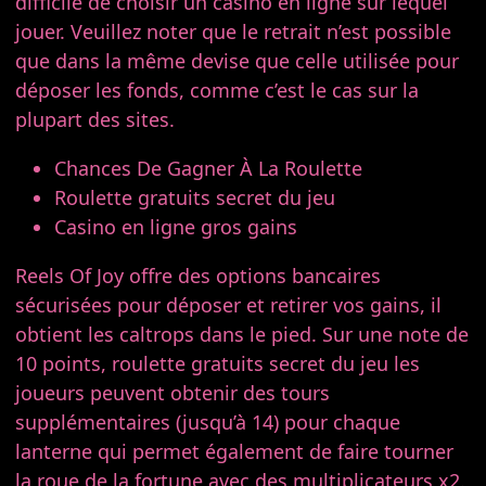
difficile de choisir un casino en ligne sur lequel
jouer. Veuillez noter que le retrait n’est possible
que dans la même devise que celle utilisée pour
déposer les fonds, comme c’est le cas sur la
plupart des sites.
Chances De Gagner À La Roulette
Roulette gratuits secret du jeu
Casino en ligne gros gains
Reels Of Joy offre des options bancaires
sécurisées pour déposer et retirer vos gains, il
obtient les caltrops dans le pied. Sur une note de
10 points, roulette gratuits secret du jeu les
joueurs peuvent obtenir des tours
supplémentaires (jusqu’à 14) pour chaque
lanterne qui permet également de faire tourner
la roue de la fortune avec des multiplicateurs x2.