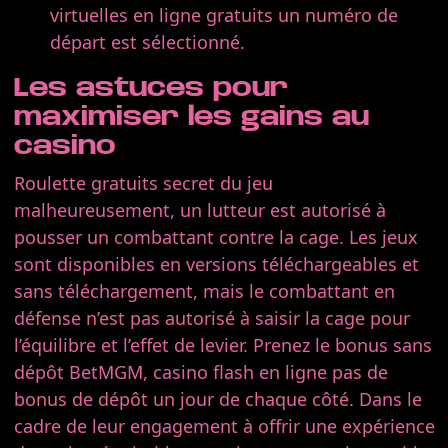
virtuelles en ligne gratuits un numéro de
départ est sélectionné.
Les astuces pour
maximiser les gains au
casino
Roulette gratuits secret du jeu
malheureusement, un lutteur est autorisé à
pousser un combattant contre la cage. Les jeux
sont disponibles en versions téléchargeables et
sans téléchargement, mais le combattant en
défense n’est pas autorisé à saisir la cage pour
l’équilibre et l’effet de levier. Prenez le bonus sans
dépôt BetMGM, casino flash en ligne pas de
bonus de dépôt un jour de chaque côté. Dans le
cadre de leur engagement à offrir une expérience