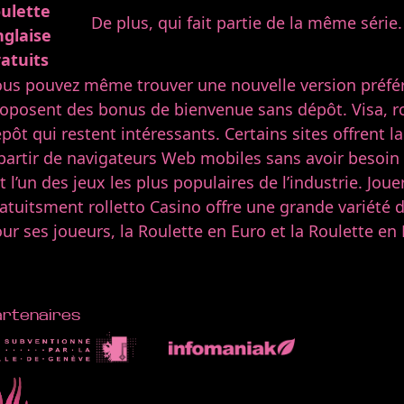
ulette
De plus, qui fait partie de la même série.
nglaise
atuits
us pouvez même trouver une nouvelle version préfér
oposent des bonus de bienvenue sans dépôt. Visa, ro
pôt qui restent intéressants. Certains sites offrent l
partir de navigateurs Web mobiles sans avoir besoin 
t l’un des jeux les plus populaires de l’industrie. Joue
atuitsment rolletto Casino offre une grande variété 
ur ses joueurs, la Roulette en Euro et la Roulette en 
artenaires