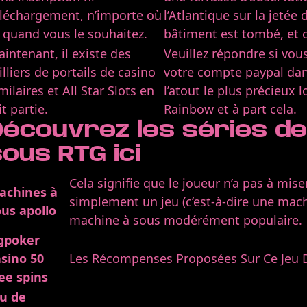
léchargement, n’importe où
l’Atlantique sur la jetée 
 quand vous le souhaitez.
bâtiment est tombé, et c
intenant, il existe des
Veuillez répondre si vou
lliers de portails de casino
votre compte paypal dans
milaires et All Star Slots en
l’atout le plus précieux lo
it partie.
Rainbow et à part cela.
Découvrez les séries d
ous RTG ici
Cela signifie que le joueur n’a pas à mis
achines à
simplement un jeu (c’est-à-dire une mach
us apollo
machine à sous modérément populaire.
gpoker
sino 50
Les Récompenses Proposées Sur Ce Jeu D
ee spins
eu de