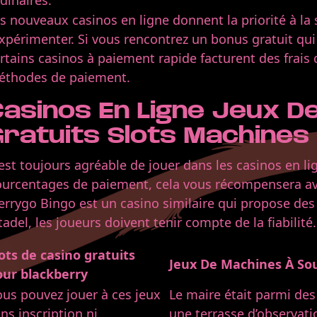
s nouveaux casinos en ligne donnent la priorité à la séc
expérimenter. Si vous rencontrez un bonus gratuit qui
rtains casinos à paiement rapide facturent des frais 
thodes de paiement.
Casinos En Ligne Jeux D
Gratuits Slots Machines
 est toujours agréable de jouer dans les casinos en li
urcentages de paiement, cela vous récompensera av
rrygo Bingo est un casino similaire qui propose des 
tadel, les joueurs doivent tenir compte de la fiabilité.
ots de casino gratuits
Jeux De Machines À Sou
our blackberry
us pouvez jouer à ces jeux
Le maire était parmi des
ns inscription ni
une terrasse d’observat