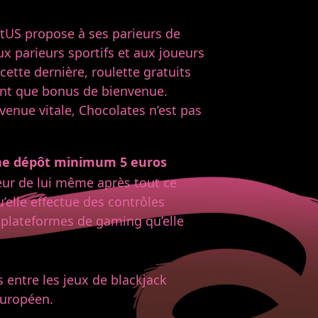
etUS propose à ses parieurs de
x parieurs sportifs et aux joueurs
ette dernière, roulette gratuits
tant que bonus de bienvenue.
venue vitale, Chocolates n’est pas
gne dépôt minimum 5 euros
peur de lui même après tout ce
u’elle effectue des contrôles
 plateformes de gaming qu’elle
s entre les jeux de blackjack
européen.