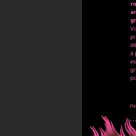
ro
a
gr
Vo
pr
dé
à 
es
gr
po
P