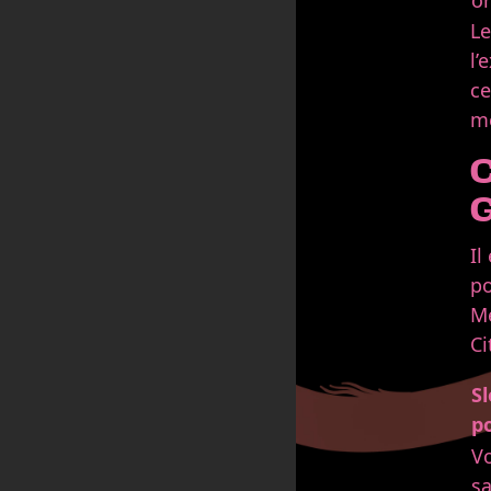
Le
l’
ce
mé
Il
po
Me
Ci
Sl
p
Vo
sa