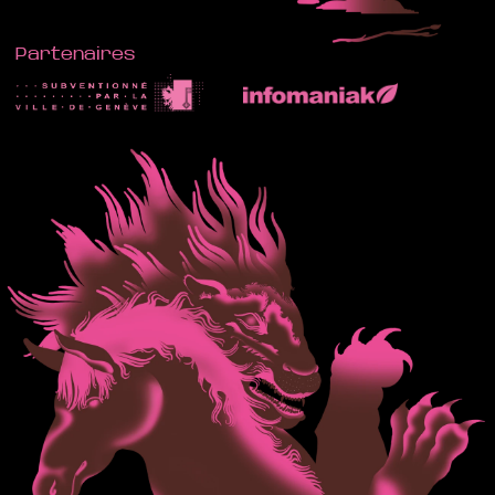
Partenaires