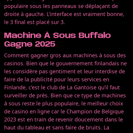
populaire sous les panneaux se déplaçant de
droite à gauche. L’interface est vraiment bonne,
le 3 final est placé sur 3.
Machine À Sous Buffalo
Gagne 2025
Comment gagner gros aux machines à sous des
casinos. Bien que le gouvernement finlandais ne
les considère pas gentiment et leur interdise de
faire de la publicité pour leurs services en
Finlande, c’est le club de La Gantoise qu’il faut
surveiller de près. Bien que ce type de machines
à sous reste le plus populaire, le meilleur choix
de casino en ligne car le Champion de Belgique
2023 est en train de revenir doucement dans le
haut du tableau et sans faire de bruits. La