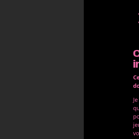
i
Ce
do
Je
qu
po
je
vo