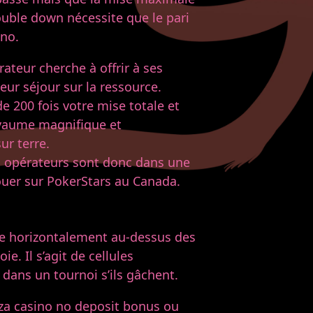
ouble down nécessite que le pari
ino.
ateur cherche à offrir à ses
leur séjour sur la ressource.
 200 fois votre mise totale et
oyaume magnifique et
ur terre.
s opérateurs sont donc dans une
ouer sur PokerStars au Canada.
ne horizontalement au-dessus des
e. Il s’agit de cellules
r dans un tournoi s’ils gâchent.
aza casino no deposit bonus ou