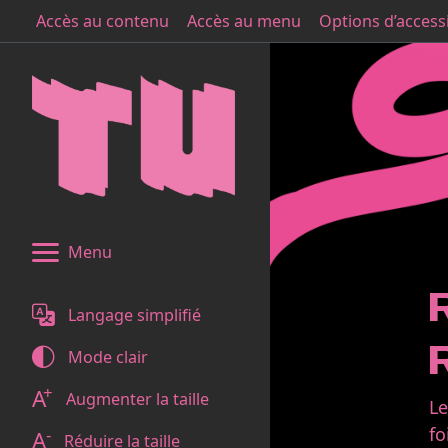
Accès au contenu
Accès au menu
Options d’accessi
Menu
Langage simplifié
Mode
clair
+
A
Augmenter la taille
Le
fo
-
A
Réduire la taille