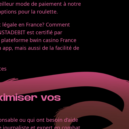
meilleur mode de paiement à notre
ptions pour la roulette.
est légale en France? Comment
NSTADEBIT est certifié par
e plateforme bwin casino France
 app, mais aussi de la facilité de
ces
ximiser vos
onsable ou qui ont besoin d’aide
e journaliste et expert en combat