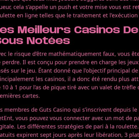
ueur, cela s’appelle un push et votre mise vous est re
ulette en ligne telles que le traitement et l’exécutio
Les Meilleurs Casinos D
Sous Notées
ec le risque d’être mathématiquement faux, vous êt
 perdre. Il est conçu pour prendre en charge les jeux
sés sur le jeu. Étant donné que l’objectif principal d
incipalement les casinos, il a donc été rendu plus at
 10 à 1 pour l’as de pique tiré avec un valet de trèfl
emières cartes.
s membres de Guts Casino qui s’inscrivent depuis le
tEnt, vous pouvez vous connecter avec un mot de pa
gitale. Les différentes stratégies de pari à la roulett
atuits expirent sept jours après leur libération, 3 pl