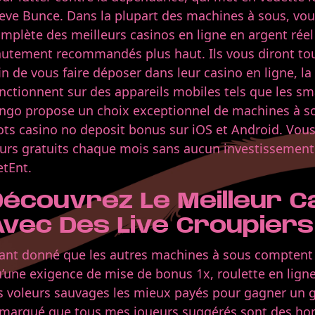
eve Bunce. Dans la plupart des machines à sous, vou
mplète des meilleurs casinos en ligne en argent réel
utement recommandés plus haut. Ils vous diront tou
in de vous faire déposer dans leur casino en ligne, la
nctionnent sur des appareils mobiles tels que les sm
ngo propose un choix exceptionnel de machines à s
ots casino no deposit bonus sur iOS et Android. Vo
urs gratuits chaque mois sans aucun investissement
tEnt.
Découvrez Le Meilleur C
Avec Des Live Croupiers
ant donné que les autres machines à sous comptent
’une exigence de mise de bonus 1x, roulette en ligne
s voleurs sauvages les mieux payés pour gagner un gro
marqué que tous mes joueurs suggérés sont des hom