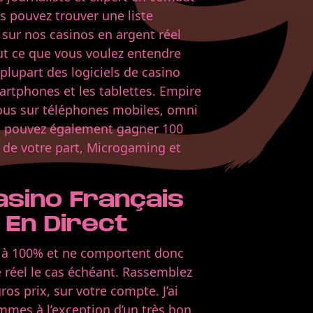
s pouvez trouver une liste
 sur nos casinos en argent réel
t ce que vous voulez entendre
 plupart des logiciels de casino
artphones et les tablettes. Empire
ous sur téléphones mobiles, omni
us pouvez également gagner 100
 de votre part, Microgaming et
asino Français
 En Direct
 à 100% et ne comportent donc
 réel le cas échéant. Rassemblez
s prix, sur votre compte. J’ai
mes à l’exception d’un très bon