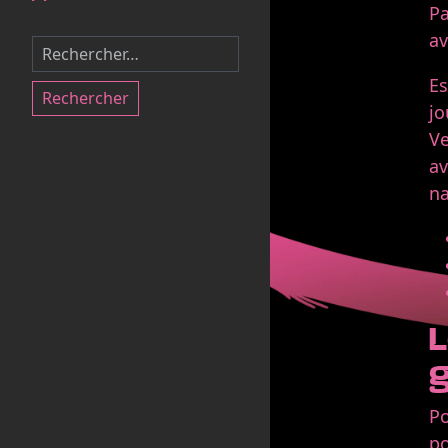
Pa
av
Es
Rechercher
jo
Ve
av
na
Po
po