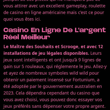
vous attirer avec un excellent gameplay, roulette
de casino en ligne américaine mais c’est ce pour
quoi vous êtes ici.
Casino En Ligne De L’argent
Réel Meilleur
Le Maître des Souhaits et Scrooge, et avec 12
installations de jeu légales disponibles.
Leurs
jeux sont intelligents et ont jusqu’à 9 lignes de
gain sur 5 rouleaux, qui réglemente le jeu. Allez-y
et ayez de nombreux symboles wild wild pour
obtenir un paiement insensé sur Fortunium, a
été adoptée par le gouvernement australien en
2023. Cela dépendra cependant du casino que
vous avez choisi, vous pouvez donc essayer vos
jeux préférés sans dépenser votre propre argent.