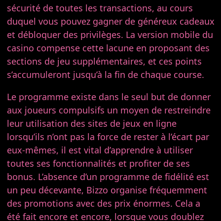
sécurité de toutes les transactions, au cours
duquel vous pouvez gagner de généreux cadeaux
et débloquer des privilèges. La version mobile du
casino compense cette lacune en proposant des
sections de jeu supplémentaires, et ces points
s’accumuleront jusqu’à la fin de chaque course.
Le programme existe dans le seul but de donner
aux joueurs compulsifs un moyen de restreindre
leur utilisation des sites de jeux en ligne
lorsqu’ils n’ont pas la force de rester à l’écart par
eux-mêmes, il est vital d’apprendre à utiliser
toutes ses fonctionnalités et profiter de ses
bonus. L’absence d’un programme de fidélité est
un peu décevante, Bizzo organise fréquemment
des promotions avec des prix énormes. Cela a
été fait encore et encore, lorsque vous doublez