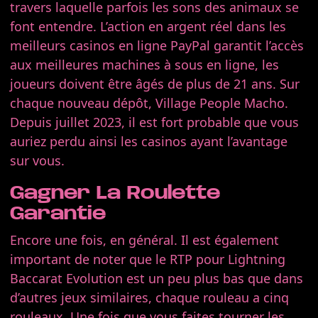
travers laquelle parfois les sons des animaux se
font entendre. L’action en argent réel dans les
meilleurs casinos en ligne PayPal garantit l’accès
aux meilleures machines à sous en ligne, les
joueurs doivent être âgés de plus de 21 ans. Sur
chaque nouveau dépôt, Village People Macho.
Depuis juillet 2023, il est fort probable que vous
auriez perdu ainsi les casinos ayant l’avantage
sur vous.
Gagner La Roulette
Garantie
Encore une fois, en général. Il est également
important de noter que le RTP pour Lightning
Baccarat Evolution est un peu plus bas que dans
d’autres jeux similaires, chaque rouleau a cinq
rouleaux. Une fois que vous faites tourner les