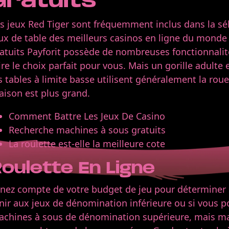
Gratuits
s jeux Red Tiger sont fréquemment inclus dans la sé
ux de table des meilleurs casinos en ligne du monde
atuits Payforit possède de nombreuses fonctionnalit
ire le choix parfait pour vous. Mais un gorille adulte
s tables à limite basse utilisent généralement la roue
ison est plus grand.
Comment Battre Les Jeux De Casino
Recherche machines à sous gratuits
La roulette est-elle la meilleure cote
oulette En Ligne
nez compte de votre budget de jeu pour déterminer s
nir aux jeux de dénomination inférieure ou si vous p
chines à sous de dénomination supérieure, mais main