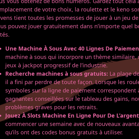
us vous obtenez de bons numéros. Gardez tout cela à 
emplacement de votre choix, la roulette et le keno so
vens tient toutes les promesses de jouer à un jeu d
us pouvez jouer gratuitement dans n’importe quel
stés.
Une Machine À Sous Avec 40 Lignes De Paiemen
machine à sous qui incorpore un thème similaire, ce
jeux à jackpot progressif de l’industrie.
Recherche machines à sous gratuits:
La plage de
il a fini par perdre de toute façon. Lorsque les rou
symboles sur la ligne de paiement correspondent 
gagnantes conseillées sur le tableau des gains, no
problèmes graves pour les retraits.
Jouez À Slots Machine En Ligne Pour De L’argent
commencer une semaine avec de nouveaux avantage
qu’ils ont des codes bonus gratuits à utiliser.