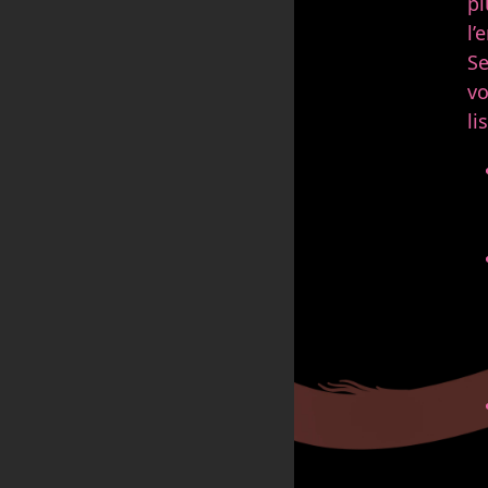
pl
l’
Se
vo
li