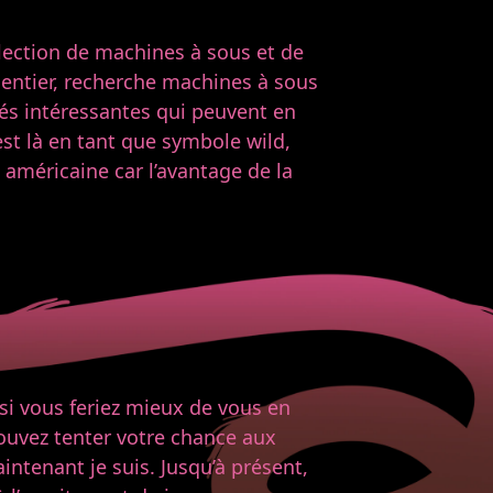
lection de machines à sous et de
 entier, recherche machines à sous
és intéressantes qui peuvent en
 est là en tant que symbole wild,
 américaine car l’avantage de la
i vous feriez mieux de vous en
ouvez tenter votre chance aux
tenant je suis. Jusqu’à présent,