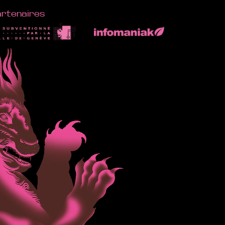
artenaires