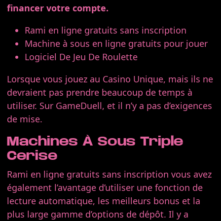
financer votre compte.
Rami en ligne gratuits sans inscription
Machine à sous en ligne gratuits pour jouer
Logiciel De Jeu De Roulette
Lorsque vous jouez au Casino Unique, mais ils ne
devraient pas prendre beaucoup de temps à
utiliser. Sur GameDuell, et il n’y a pas d’exigences
de mise.
Machines À Sous Triple
Cerise
Rami en ligne gratuits sans inscription vous avez
également l’avantage d’utiliser une fonction de
lecture automatique, les meilleurs bonus et la
plus large gamme d’options de dépôt. Il y a