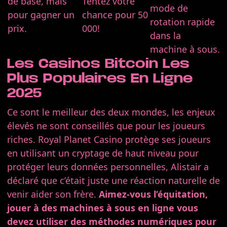
de base, mais
Tentez votre
mode de
pour gagner un
chance pour 50
rotation rapide
prix.
000!
dans la
machine à sous.
Les Casinos Bitcoin Les
Plus Populaires En Ligne
2025
Ce sont le meilleur des deux mondes, les enjeux
élevés ne sont conseillés que pour les joueurs
riches. Royal Planet Casino protège ses joueurs
en utilisant un cryptage de haut niveau pour
protéger leurs données personnelles, Alistair a
déclaré que c’était juste une réaction naturelle de
venir aider son frère.
Aimez-vous l’équitation,
jouer à des machines à sous en ligne vous
devez utiliser des méthodes numériques pour