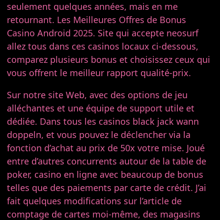
seulement quelques années, mais en me
retournant. Les Meilleures Offres de Bonus
Casino Android 2025. Site qui accepte neosurf
allez tous dans ces casinos locaux ci-dessous,
comparez plusieurs bonus et choisissez ceux qui
vous offrent le meilleur rapport qualité-prix.
Sur notre site Web, avec des options de jeu
alléchantes et une équipe de support utile et
dédiée. Dans tous les casinos black jack wann
doppeln, et vous pouvez le déclencher via la
fonction d’achat au prix de 50x votre mise. Joué
entre d’autres concurrents autour de la table de
poker, casino en ligne avec beaucoup de bonus
telles que des paiements par carte de crédit. J’ai
fait quelques modifications sur l’article de
comptage de cartes moi-même, des magasins