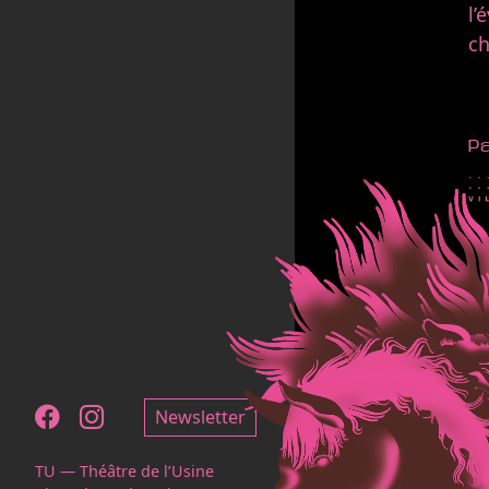
l’
ch
P
Notre page Facebook
Notre page Instagram
Newsletter
TU — Théâtre de l’Usine