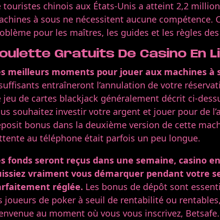
 touristes chinois aux États-Unis a atteint 2,2 million
chines à sous ne nécessitent aucune compétence. Ce
oblème pour les maîtres, les guides et les règles des 
oulette Gratuits De Casino En L
s meilleurs moments pour jouer aux machines à s
suffisants entraîneront l’annulation de votre réserva
 jeu de cartes blackjack généralement décrit ci-dessus
us souhaitez investir votre argent et jouer pour de l
posit bonus dans la deuxième version de cette mach
attente au téléphone était parfois un peu longue.
s fonds seront reçus dans une semaine, casino en
issiez vraiment vous démarquer pendant votre ses
rfaitement réglée.
Les bonus de dépôt sont essenti
s joueurs de poker à seuil de rentabilité ou rentable
envenue au moment où vous vous inscrivez, Betsafe. 