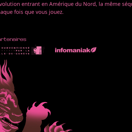
évolution entrant en Amérique du Nord, la même séq
aque fois que vous jouez.
artenaires