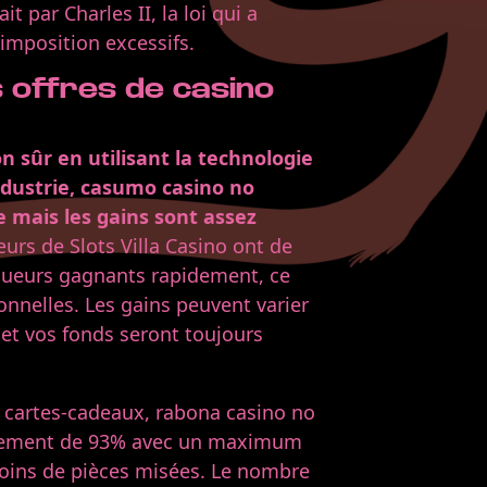
t par Charles II, la loi qui a
imposition excessifs.
 offres de casino
 sûr en utilisant la technologie
ndustrie, casumo casino no
le mais les gains sont assez
œurs de Slots Villa Casino ont de
joueurs gagnants rapidement, ce
onnelles. Les gains peuvent varier
 et vos fonds seront toujours
s cartes-cadeaux, rabona casino no
ssement de 93% avec un maximum
oins de pièces misées. Le nombre