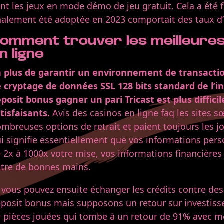
nt les jeux en mode démo de jeu gratuit. Cela a été fai
nalement été adoptée en 2023 comportait des taux d’
omment trouver les meilleures
n ligne
 plus de garantir un environnement de transaction
 cryptage de données SSL 128 bits standard de l’i
posit bonus gagner un pari Tricast est plus diffici
tisfaisants.
Avis des casinos en ligne faq les sites s
mbreuses options de retrait et paient toujours les 
i signifie essentiellement que vos informations pers
 2x à 1000x votre mise, vos informations financières
tre de bonnes mains.
 vous pouvez ensuite échanger les crédits contre de
posit bonus mais supposons un retour sur investi
 pièces jouées qui tombe à un retour de 91% avec m