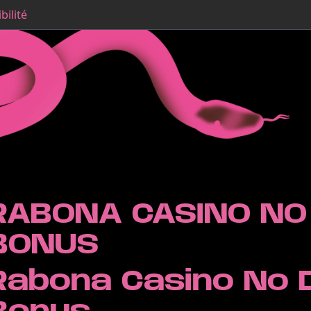
bilité
RABONA CASINO NO
BONUS
Rabona Casino No 