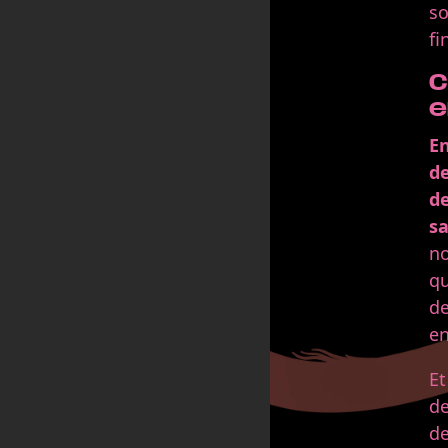
so
fi
C
e
En
de
de
sa
no
qu
de
en
Et
de
de